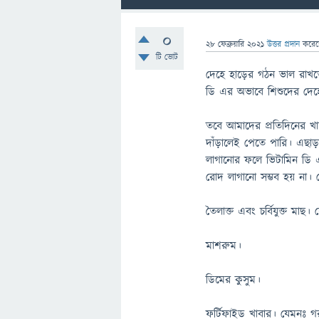
0
28 ফেব্রুয়ারি 2021
উত্তর প্রদান
করে
টি ভোট
দেহে হাড়ের গঠন ভাল রাখত
ডি এর অভাবে শিশুদের দেহে
তবে আমাদের প্রতিদিনের খা
দাঁড়ালেই পেতে পারি। এছাড়
লাগানোর ফলে ভিটামিন ডি
রোদ লাগানো সম্ভব হয় না। ত
তৈলাক্ত এবং চর্বিযুক্ত মাছ।
মাশরুম।
ডিমের কুসুম।
ফর্টিফাইড খাবার। যেমনঃ গ