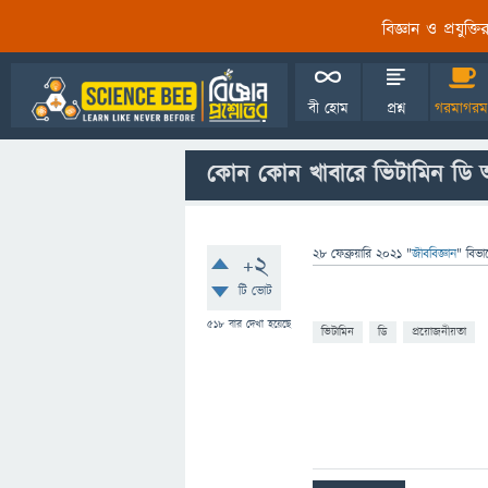
বিজ্ঞান ও প্রযুক্
বী হোম
প্রশ্ন
গরমাগরম
কোন কোন খাবারে ভিটামিন ডি 
28 ফেব্রুয়ারি 2021
"
জীববিজ্ঞান
" বিভা
+2
টি ভোট
518
বার দেখা হয়েছে
ভিটামিন
ডি
প্রয়োজনীয়তা