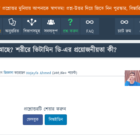
তির প্রশ্নোত্তর দুনিয়ায় আপনাকে স্বাগতম! প্রশ্ন-উত্তর দিয়ে জিতে নিন পুরস্কার, বিস্ত
!
অনুত্তরিত
বিভাগসমূহ
সদস্যবৃন্দ
প্রশ্ন করুন
FAQ
চ্যাট রুম
আছে? শরীরে ভিটামিন ডি-এর প্রয়োজনীয়তা কী?
গে
জিজ্ঞাসা
করেছেন
Hojayfa Ahmed
(
135,490
পয়েন্ট)
প্রশ্নোত্তরটি শেয়ার করুন
ফেসবুক
লিঙ্কইডিন