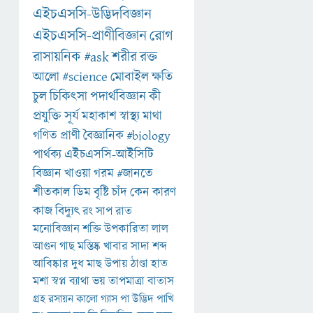
এইচএসসি-উদ্ভিদবিজ্ঞান
এইচএসসি-প্রাণীবিজ্ঞান
রোগ
রাসায়নিক
#ask
শরীর
রক্ত
আলো
#science
মোবাইল
ক্ষতি
চুল
চিকিৎসা
পদার্থবিজ্ঞান
কী
প্রযুক্তি
সূর্য
মহাকাশ
স্বাস্থ্য
মাথা
গণিত
প্রাণী
বৈজ্ঞানিক
#biology
পার্থক্য
এইচএসসি-আইসিটি
বিজ্ঞান
খাওয়া
গরম
#জানতে
শীতকাল
ডিম
বৃষ্টি
চাঁদ
কেন
কারণ
কাজ
বিদ্যুৎ
রং
সাপ
রাত
মনোবিজ্ঞান
শক্তি
উপকারিতা
লাল
আগুন
গাছ
মস্তিষ্ক
খাবার
সাদা
শব্দ
আবিষ্কার
দুধ
মাছ
উপায়
ঠাণ্ডা
হাত
মশা
স্বপ্ন
ব্যাথা
ভয়
তাপমাত্রা
বাতাস
গ্রহ
রসায়ন
কালো
গ্যাস
পা
উদ্ভিদ
পাখি