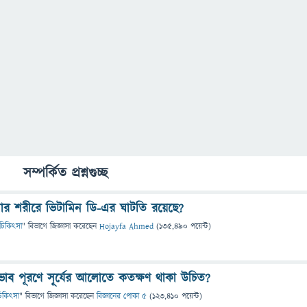
সম্পর্কিত প্রশ্নগুচ্ছ
ার শরীরে ভিটামিন ডি-এর ঘাটতি রয়েছে?
 ও চিকিৎসা
" বিভাগে
জিজ্ঞাসা
করেছেন
Hojayfa Ahmed
(
135,490
পয়েন্ট)
াব পূরণে সূর্যের আলোতে কতক্ষণ থাকা উচিত?
ও চিকিৎসা
" বিভাগে
জিজ্ঞাসা
করেছেন
বিজ্ঞানের পোকা ৫
(
123,410
পয়েন্ট)