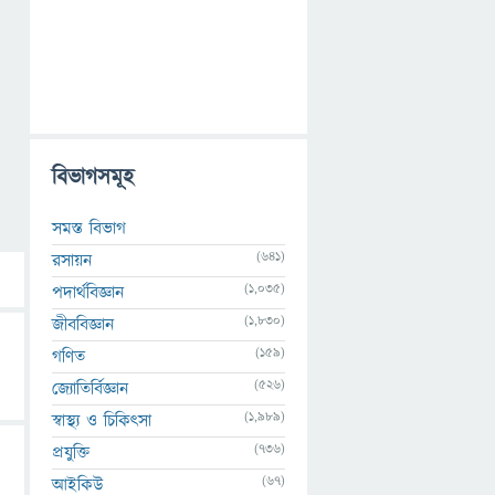
বিভাগসমূহ
সমস্ত বিভাগ
(641)
রসায়ন
(1,035)
পদার্থবিজ্ঞান
(1,830)
জীববিজ্ঞান
(159)
গণিত
(526)
জ্যোতির্বিজ্ঞান
(1,989)
স্বাস্থ্য ও চিকিৎসা
(736)
প্রযুক্তি
(67)
আইকিউ