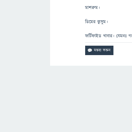
মাশরুম।
ডিমের কুসুম।
ফর্টিফাইড খাবার। যেমনঃ গর