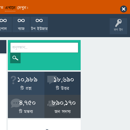
ারিত
এখানে
দেখুন।
পোল
ব্যাজ
টপ ইউজার
লগ ইন
10,989
18,690
টি প্রশ্ন
টি উত্তর
4,750
890,170
টি মন্তব্য
জন সদস্য