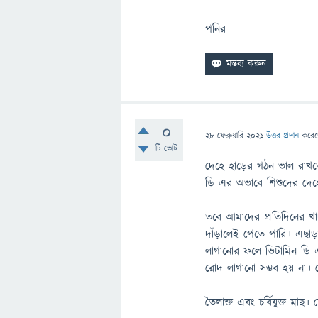
পনির
0
28 ফেব্রুয়ারি 2021
উত্তর প্রদান
করে
টি ভোট
দেহে হাড়ের গঠন ভাল রাখত
ডি এর অভাবে শিশুদের দেহে
তবে আমাদের প্রতিদিনের খা
দাঁড়ালেই পেতে পারি। এছাড়
লাগানোর ফলে ভিটামিন ডি
রোদ লাগানো সম্ভব হয় না। ত
তৈলাক্ত এবং চর্বিযুক্ত মাছ।