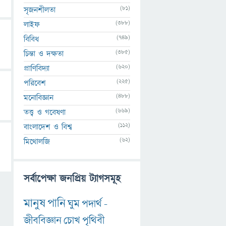
(81)
সৃজনশীলতা
(388)
লাইফ
(749)
বিবিধ
(385)
চিন্তা ও দক্ষতা
(620)
প্রাণিবিদ্যা
(225)
পরিবেশ
(488)
মনোবিজ্ঞান
(669)
তত্ত্ব ও গবেষণা
(112)
বাংলাদেশ ও বিশ্ব
(62)
মিথোলজি
সর্বাপেক্ষা জনপ্রিয় ট্যাগসমূহ
মানুষ
পানি
ঘুম
পদার্থ
-
জীববিজ্ঞান
চোখ
পৃথিবী