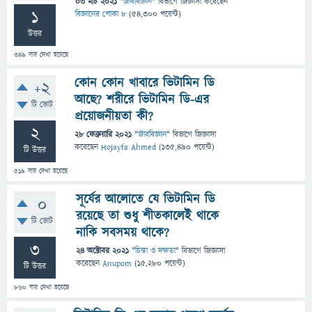
03 মার্চ 2021
"
জীববিজ্ঞান
" বিভাগে
জিজ্ঞাসা
করেছেন
1
বিজ্ঞানের পোকা ৮
(
54,300
পয়েন্ট)
উত্তর
349
বার দেখা হয়েছে
কোন কোন খাবারে ভিটামিন ডি
+2
আছে? শরীরে ভিটামিন ডি-এর
টি ভোট
প্রয়োজনীয়তা কী?
2
28 ফেব্রুয়ারি 2021
"
জীববিজ্ঞান
" বিভাগে
জিজ্ঞাসা
করেছেন
Hojayfa Ahmed
(
135,490
পয়েন্ট)
টি উত্তর
519
বার দেখা হয়েছে
সূর্যের আলোতে যে ভিটামিন ডি
0
রয়েছে তা শুধু শীতকালেই থাকে
টি ভোট
নাকি সবসময় থাকে?
3
24 অক্টোবর 2021
"
চিন্তা ও দক্ষতা
" বিভাগে
জিজ্ঞাসা
করেছেন
Anupom
(
15,280
পয়েন্ট)
টি উত্তর
860
বার দেখা হয়েছে