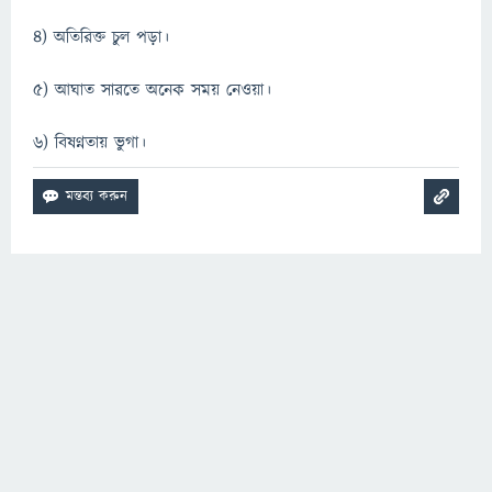
৪) অতিরিক্ত চুল পড়া।
৫) আঘাত সারতে অনেক সময় নেওয়া।
৬) বিষণ্নতায় ভুগা।