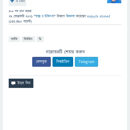
টি ভোট
409
বার দেখা হয়েছে
28 ফেব্রুয়ারি 2021
"
স্বাস্থ্য ও চিকিৎসা
" বিভাগে
জিজ্ঞাসা
করেছেন
Hojayfa Ahmed
(
135,490
পয়েন্ট)
ঘাটতি
ভিটামিন
ডি
প্রশ্নোত্তরটি শেয়ার করুন
ফেসবুক
লিঙ্কইডিন
Telegram