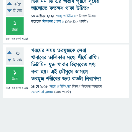
ভিটামিন ডি এর অভাব পূরণে সূর্যের
+8
আলোতে কতক্ষণ থাকা উচিত?
টি ভোট
13 অক্টোবর 2020
"
স্বাস্থ্য ও চিকিৎসা
" বিভাগে
জিজ্ঞাসা
1
করেছেন
বিজ্ঞানের পোকা ৫
(
123,410
পয়েন্ট)
উত্তর
447
বার দেখা হয়েছে
গরমের সময় তরমুজকে সেরা
0
খাবারের তালিকার মধ্যে শীর্ষে রাখি।
টি ভোট
ভিটামিন যুক্ত খাবার হিসেবেও গণ্য
1
করা হয়। এই মৌসুমে আসলে
তরমুজ শরীরের জন্য কতটা নিরাপদ?
উত্তর
14 মে 2023
"
স্বাস্থ্য ও চিকিৎসা
" বিভাগে
জিজ্ঞাসা
করেছেন
413
বার দেখা হয়েছে
Zahid Ul Amin
(
130
পয়েন্ট)