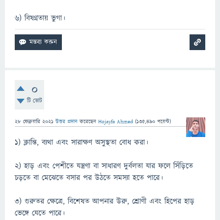
৬) বিষণ্নতায় ভুগা।
0
টি ভোট
28 ফেব্রুয়ারি 2021
উত্তর প্রদান
করেছেন
Hojayfa Ahmed
(
135,490
পয়েন্ট)
১) ক্লান্তি, ব্যথা এবং সারাক্ষণ অসুস্থতা বোধ করা।
২) হাড় এবং পেশীতে যন্ত্রণা বা সাধারণ দুর্বলতা যার ফলে সিঁড়িতে
চড়তে বা মেঝেতে বসার পর উঠতে সমস্যা হতে পারে।
৩) গুরুতর ক্ষেত্রে, বিশেষত আপনার উরু, শ্রোণী এবং হিপের হাড়
ভেঙ্গে যেতে পারে।