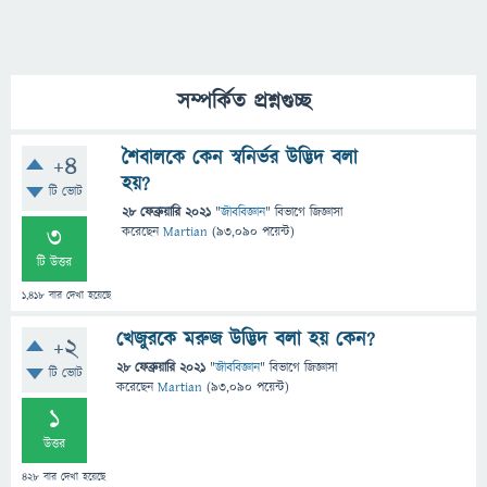
সম্পর্কিত প্রশ্নগুচ্ছ
শৈবালকে কেন স্বনির্ভর উদ্ভিদ বলা
+4
হয়?
টি ভোট
28 ফেব্রুয়ারি 2021
"
জীববিজ্ঞান
" বিভাগে
জিজ্ঞাসা
3
করেছেন
Martian
(
93,090
পয়েন্ট)
টি উত্তর
1,418
বার দেখা হয়েছে
খেজুরকে মরুজ উদ্ভিদ বলা হয় কেন?
+2
28 ফেব্রুয়ারি 2021
"
জীববিজ্ঞান
" বিভাগে
জিজ্ঞাসা
টি ভোট
করেছেন
Martian
(
93,090
পয়েন্ট)
1
উত্তর
428
বার দেখা হয়েছে