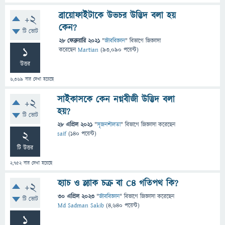
ব্রায়োফাইটাকে উভচর উদ্ভিদ বলা হয়
+2
কেন?
টি ভোট
28 ফেব্রুয়ারি 2021
"
জীববিজ্ঞান
" বিভাগে
জিজ্ঞাসা
1
করেছেন
Martian
(
93,090
পয়েন্ট)
উত্তর
6,369
বার দেখা হয়েছে
সাইকাসকে কেন নগ্নবীজী উদ্ভিদ বলা
+2
হয়?
টি ভোট
28 এপ্রিল 2021
"
সৃজনশীলতা
" বিভাগে
জিজ্ঞাসা
করেছেন
2
saif
(
140
পয়েন্ট)
টি উত্তর
2,752
বার দেখা হয়েছে
হ্যাচ ও স্ল্যাক চক্র বা C4 গতিপথ কি?
+2
30 এপ্রিল 2023
"
জীববিজ্ঞান
" বিভাগে
জিজ্ঞাসা
করেছেন
টি ভোট
Md Sadman Sakib
(
4,640
পয়েন্ট)
1