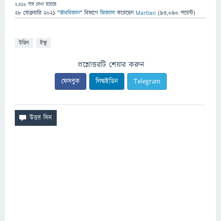
2,316
বার দেখা হয়েছে
28 ফেব্রুয়ারি 2021
"
জীববিজ্ঞান
" বিভাগে
জিজ্ঞাসা
করেছেন
Martian
(
93,090
পয়েন্ট)
উদ্ভিদ
ইক্ষু
প্রশ্নোত্তরটি শেয়ার করুন
ফেসবুক
লিঙ্কইডিন
Telegram