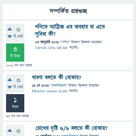
সম্পর্কিত প্রশ্নগুচ্ছ
গনিতে ম্যাট্রিক্স এর ব্যবহার বা এতে
0
সুবিধা কী?
টি ভোট
05 জানুয়ারি 2022
"
গণিত
" বিভাগে
জিজ্ঞাসা
করেছেন
3
Subrata Saha
(
15,210
পয়েন্ট)
টি উত্তর
2,062
বার দেখা হয়েছে
ধারণা বলতে কী বোঝায়?
0
16 মে 2023
"
পদার্থবিজ্ঞান
" বিভাগে
জিজ্ঞাসা
করেছেন
টি ভোট
Eftekhar Naeem
(
1,120
পয়েন্ট)
1
উত্তর
417
বার দেখা হয়েছে
চোখের দৃষ্টি ৬/৬ বলতে কী বোঝায়?
0