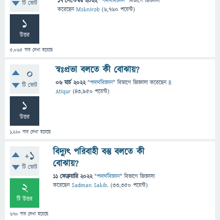
17 সেপ্টেম্বর 2022
"
পদার্থবিজ্ঞান
" বিভাগে
জিজ্ঞাসা
টি ভোট
করেছেন
Msknirob
(
6,760
পয়েন্ট)
1
উত্তর
5,065
বার দেখা হয়েছে
স্বঃপ্রভা বলতে কী বোঝায়?
0
06 মার্চ 2022
"
পদার্থবিজ্ঞান
" বিভাগে
জিজ্ঞাসা
করেছেন
R
টি ভোট
Atiqur
(
43,950
পয়েন্ট)
1
উত্তর
1,220
বার দেখা হয়েছে
বিদ্যুৎ পরিবাহী বস্তু বলতে কী
+1
বোঝায়?
টি ভোট
11 ফেব্রুয়ারি 2022
"
পদার্থবিজ্ঞান
" বিভাগে
জিজ্ঞাসা
2
করেছেন
Sadman Sakib.
(
33,350
পয়েন্ট)
টি উত্তর
670
বার দেখা হয়েছে