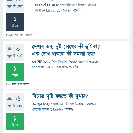
0
17 সেপ্টেম্বর 2022
"
পদার্থবিজ্ঞান
" বিভাগে
জিজ্ঞাসা
টি ভোট
করেছেন
Msknirob
(
6,760
পয়েন্ট)
1
উত্তর
5,065
বার দেখা হয়েছে
দেখার জন্য দুই চোখের কী ভূমিকা?
0
এক চোখ থাকলে কী সমস্যা হয়?
টি ভোট
06 মার্চ 2022
"
পদার্থবিজ্ঞান
" বিভাগে
জিজ্ঞাসা
করেছেন
1
Sadman Sakib.
(
33,350
পয়েন্ট)
উত্তর
493
বার দেখা হয়েছে
দ্বিনেত্র দৃষ্টি বলতে কী বুঝায়?
+1
26 জুন 2021
"
প্রাণিবিদ্যা
" বিভাগে
জিজ্ঞাসা
করেছেন
টি ভোট
মেহেদী হাসান
(
141,860
পয়েন্ট)
1
উত্তর