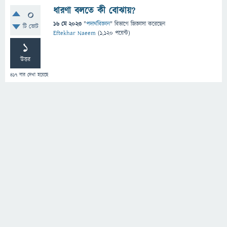
ধারণা বলতে কী বোঝায়?
0
16 মে 2023
"
পদার্থবিজ্ঞান
" বিভাগে
জিজ্ঞাসা
করেছেন
টি ভোট
Eftekhar Naeem
(
1,120
পয়েন্ট)
1
উত্তর
417
বার দেখা হয়েছে