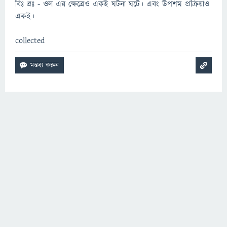
বিঃ দ্রঃ - ওল এর ক্ষেত্রেও একই ঘটনা ঘটে। এবং উপশম প্রক্রিয়াও
একই।
collected