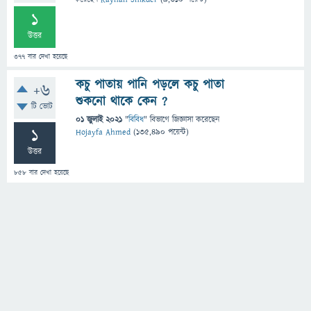
1
উত্তর
377
বার দেখা হয়েছে
কচু পাতায় পানি পড়লে কচু পাতা
+6
শুকনো থাকে কেন ?
টি ভোট
01 জুলাই 2021
"
বিবিধ
" বিভাগে
জিজ্ঞাসা
করেছেন
1
Hojayfa Ahmed
(
135,490
পয়েন্ট)
উত্তর
858
বার দেখা হয়েছে