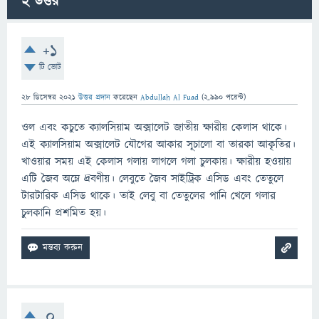
2
উত্তর
+1
টি ভোট
28 ডিসেম্বর 2021
উত্তর প্রদান
করেছেন
Abdullah Al Fuad
(
2,990
পয়েন্ট)
ওল এবং কচুতে ক্যালসিয়াম অক্সালেট জাতীয় ক্ষারীয় কেলাস থাকে।
এই ক্যালসিয়াম অক্সালেট যৌগের আকার সূচালো বা তারকা আকৃতির।
খাওয়ার সময় এই কেলাস গলায় লাগলে গলা চুলকায়। ক্ষারীয় হওয়ায়
এটি জৈব অম্লে দ্রবণীয়। লেবুতে জৈব সাইট্রিক এসিড এবং তেতুলে
টারটারিক এসিড থাকে। তাই লেবু বা তেতুলের পানি খেলে গলার
চুলকানি প্রশমিত হয়।
0