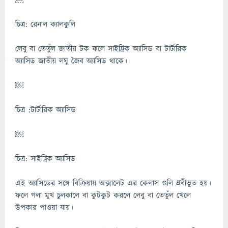
￼
চিত্র: রেনাল ক্যালকুলি
লেবু বা তেতুঁল জাতীয় টক ফলে সাইট্রিক অ্যাসিড বা টার্টারিক
অ্যাসিড জাতীয় লঘু জৈব অ্যাসিড থাকে।
￼
চিত্র :টার্টারিক অ্যাসিড
￼
চিত্র: সাইট্রিক অ্যাসিড
এই অ্যাসিডের সঙ্গে বিক্রিয়ায় অক্সালেট এর কেলাস গুলি দ্রবীভূত হয়।
ফলে গলা মুখ চুলকালে বা কুটকুট করলে লেবু বা তেতুঁল খেলে
উপকার পাওয়া যায়।