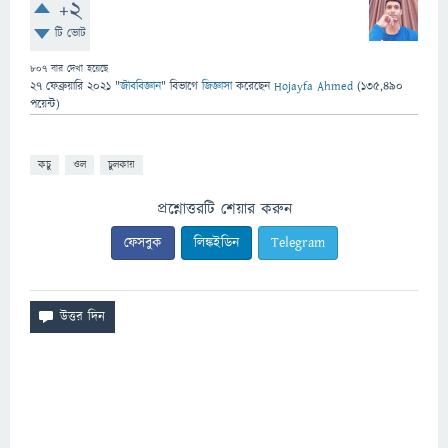
+2
টি ভোট
807
বার দেখা হয়েছে
27 ফেব্রুয়ারি 2021
"
জীববিজ্ঞান
" বিভাগে
জিজ্ঞাসা
করেছেন
Hojayfa Ahmed
(
135,490
পয়েন্ট)
কচু
ওল
চুলকায়
প্রশ্নোত্তরটি শেয়ার করুন
ফেসবুক
লিঙ্কইডিন
Telegram