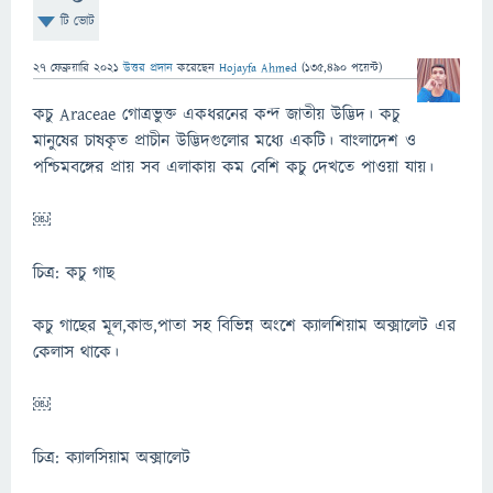
টি ভোট
27 ফেব্রুয়ারি 2021
উত্তর প্রদান
করেছেন
Hojayfa Ahmed
(
135,490
পয়েন্ট)
কচু Araceae গোত্রভুক্ত একধরনের কন্দ জাতীয় উদ্ভিদ। কচু
মানুষের চাষকৃত প্রাচীন উদ্ভিদগুলোর মধ্যে একটি। বাংলাদেশ ও
পশ্চিমবঙ্গের প্রায় সব এলাকায় কম বেশি কচু দেখতে পাওয়া যায়।
￼
চিত্র: কচু গাছ
কচু গাছের মূল,কান্ড,পাতা সহ বিভিন্ন অংশে ক্যালশিয়াম অক্সালেট এর
কেলাস থাকে।
￼
চিত্র: ক্যালসিয়াম অক্সালেট