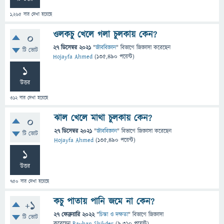
1,265
বার দেখা হয়েছে
ওলকচু খেলে গলা চুলকায় কেন?
0
27 ডিসেম্বর 2021
"
জীববিজ্ঞান
" বিভাগে
জিজ্ঞাসা
করেছেন
টি ভোট
Hojayfa Ahmed
(
135,490
পয়েন্ট)
1
উত্তর
312
বার দেখা হয়েছে
ঝাল খেলে মাথা চুলকায় কেন?
0
27 ডিসেম্বর 2021
"
জীববিজ্ঞান
" বিভাগে
জিজ্ঞাসা
করেছেন
টি ভোট
Hojayfa Ahmed
(
135,490
পয়েন্ট)
1
উত্তর
750
বার দেখা হয়েছে
কচু পাতায় পানি জমে না কেন?
+1
27 ফেব্রুয়ারি 2022
"
চিন্তা ও দক্ষতা
" বিভাগে
জিজ্ঞাসা
টি ভোট
করেছেন
Rayhan Shikder
(
9,310
পয়েন্ট)