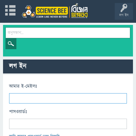
লগ ইন
লগ ইন
আমার ই-মেইলঃ
পাসওয়ার্ডঃ