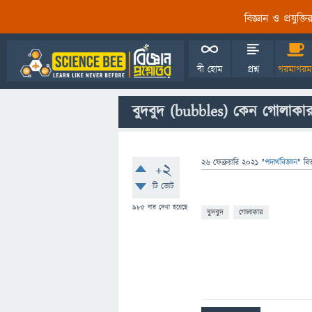
বিজ্ঞান ও প্রযুক্
বী হোম
প্রশ্ন
গরমাগরম
বুদবুদ (bubbles) কেন গোলাকা
26 ফেব্রুয়ারি 2021
"
পদার্থবিজ্ঞান
" বি
+2
টি ভোট
985
বার দেখা হয়েছে
বুদবুদ
গোলাকার