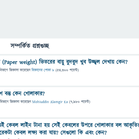
সম্পর্কিত প্রশ্নগুচ্ছ
Paper weight) ভিতরের বায়ু বুদবুদ খুব উজ্জ্বল দেখায় কেন?
বিভাগে
জিজ্ঞাসা
করেছেন
বিজ্ঞানের পোকা ৮
(
54,300
পয়েন্ট)
াগ বস্তু কেন গোলাকার?
 বিভাগে
জিজ্ঞাসা
করেছেন
Mohiuddin Alamgir Ka
(
7,980
পয়েন্ট)
যেই কেবল লাইন টানা হয় সেই কেবলের উপরে গোলাকার বল আকৃতি
রেকটা কেবল লক্ষ্য করা যায়? সেগুলো কি এবং কেন?