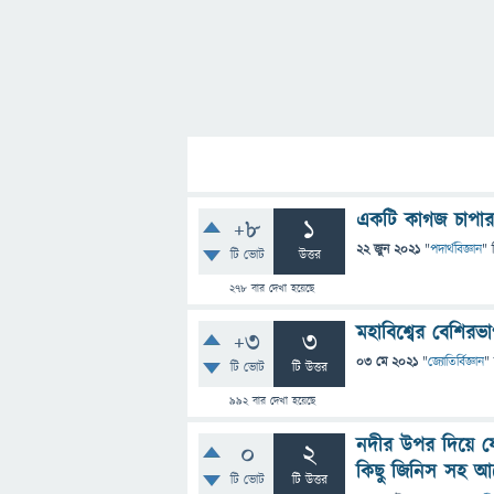
একটি কাগজ চাপার (
+8
1
22 জুন 2021
"
পদার্থবিজ্ঞান
" 
টি ভোট
উত্তর
278
বার দেখা হয়েছে
মহাবিশ্বের বেশিরভ
+3
3
03 মে 2021
"
জ্যোতির্বিজ্ঞান
"
টি ভোট
টি উত্তর
992
বার দেখা হয়েছে
নদীর উপর দিয়ে 
0
2
কিছু জিনিস সহ আ
টি ভোট
টি উত্তর