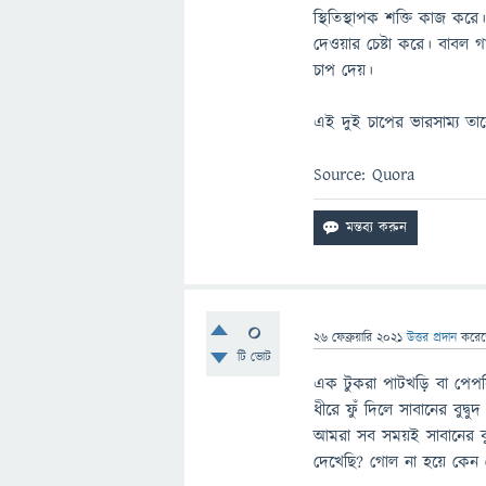
স্থিতিস্থাপক শক্তি কাজ কর
দেওয়ার চেষ্টা করে। বাবল গ
চাপ দেয়।
এই দুই চাপের ভারসাম্য ত
Source: Quora
0
26 ফেব্রুয়ারি 2021
উত্তর প্রদান
করে
টি ভোট
এক টুকরা পাটখড়ি বা পেপসি 
ধীরে ফুঁ দিলে সাবানের বু
আমরা সব সময়ই সাবানের বু
দেখেছি? গোল না হয়ে কেন