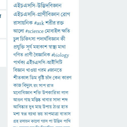
এইচএসসি-উদ্ভিদবিজ্ঞান
এইচএসসি-প্রাণীবিজ্ঞান
রোগ
র
রাসায়নিক
#ask
শরীর
রক্ত
আলো
#science
মোবাইল
ক্ষতি
চুল
চিকিৎসা
পদার্থবিজ্ঞান
কী
প্রযুক্তি
সূর্য
মহাকাশ
স্বাস্থ্য
মাথা
গণিত
প্রাণী
বৈজ্ঞানিক
#biology
পার্থক্য
এইচএসসি-আইসিটি
বিজ্ঞান
খাওয়া
গরম
#জানতে
শীতকাল
ডিম
বৃষ্টি
চাঁদ
কেন
কারণ
কাজ
বিদ্যুৎ
রং
সাপ
রাত
মনোবিজ্ঞান
শক্তি
উপকারিতা
লাল
আগুন
গাছ
মস্তিষ্ক
খাবার
সাদা
শব্দ
আবিষ্কার
দুধ
মাছ
উপায়
ঠাণ্ডা
হাত
মশা
স্বপ্ন
ব্যাথা
ভয়
তাপমাত্রা
বাতাস
গ্রহ
রসায়ন
কালো
গ্যাস
পা
উদ্ভিদ
পাখি