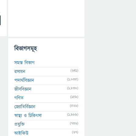
বিভাগসমূহ
সমস্ত বিভাগ
(641)
রসায়ন
(1,035)
পদার্থবিজ্ঞান
(1,830)
জীববিজ্ঞান
(159)
গণিত
(526)
জ্যোতির্বিজ্ঞান
(1,989)
স্বাস্থ্য ও চিকিৎসা
(736)
প্রযুক্তি
(67)
আইকিউ