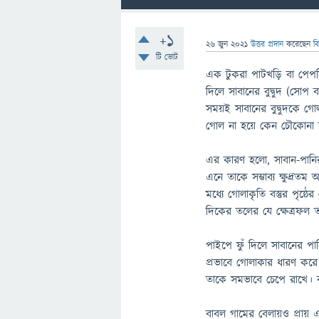
+1
26 জুন 2021
উত্তর প্রদান
করেছেন
ব
টি ভোট
এক টুকরা পাটখড়ি বা পেপসি 
দিলে সাবানের বুদ্বুদ (স
সময়ই সাবানের বুদ্বুদকে গ
গোল না হয়ে কেন চৌকোনা 
এর কারণ হলো, সাবান-পানি
এনে তাকে সম্ভাব্য ক্ষুদ্র
মধ্যে গোলাকৃতি বস্তুর পৃষ্
দিকের তলের যে ক্ষেত্রফল ত
পাইপে ফুঁ দিলে সাবানের প
প্রভাবে গোলাকার ধারণ করে
তাকে সমভাবে চেপে রাখে। ব
বাবল গামের বেলায়ও প্রায় 