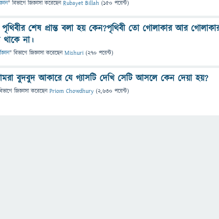
জ্ঞান
" বিভাগে
জিজ্ঞাসা
করেছেন
Rubayet Billah
(
150
পয়েন্ট)
ে পৃথিবীর শেষ প্রান্ত বলা হয় কেন?পৃথিবী তো গোলাকার আর গোলাকা
ন্ত থাকে না।
িজ্ঞান
" বিভাগে
জিজ্ঞাসা
করেছেন
Mishuri
(
270
পয়েন্ট)
রা বুদবুদ আকারে যে গ্যাসটি দেখি সেটি আসলে কেন দেয়া হয়?
বিভাগে
জিজ্ঞাসা
করেছেন
Priom Chowdhury
(
2,630
পয়েন্ট)