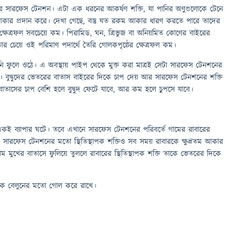
র সারফেস টেনশন। এটা এক ধরনের আকর্ষণ শক্তি, যা পানির অণুগুলোকে টেনে
তম আকার প্রদান করে। দেখা গেছে, বস্তু যত রকম আকার ধারণ করতে পারে তাদের
ঠের ক্ষেত্রফল সবচেয়ে কম। পিরামিড, ঘন, ত্রিভুজ বা অনিয়মিত কোণের বাইরের
ার চেয়ে ওই পরিমাণ পদার্থে তৈরি গোলকপৃষ্ঠের ক্ষেত্রফল কম।
ানি ফুলে ওঠে। এ অবস্থায় পাইপ থেকে মুক্ত করা মাত্রই সেটা সারফেস টেনশনের
। বুদ্বুদের ভেতরের বাতাস বাইরের দিকে চাপ দেয় আর সারফেস টেনশনের শক্তি
াতাসের চাপ বেশি হলে বুদ্বুদ ফেটে যাবে, আর কম হলে চুপসে যাবে।
একই ব্যাপার ঘটে। তবে এখানে সারফেস টেনশনের পরিবর্তে গামের রাবারের
ে। সারফেস টেনশনের মতো স্থিতিস্থাপক শক্তিও সব সময় রাবারকে ক্ষুদ্রতম আকার
াম মুখের বাতাসে ফুলিয়ে তুললে রাবারের স্থিতিস্থাপক শক্তি তাকে ভেতরের দিকে
াকে বেলুনের মতো গোল করে রাখে।