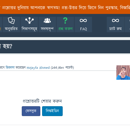
তির প্রশ্নোত্তর দুনিয়ায় আপনাকে স্বাগতম! প্রশ্ন-উত্তর দিয়ে জিতে নিন পুরস্কার, বিস্ত
!
অনুত্তরিত
বিভাগসমূহ
সদস্যবৃন্দ
প্রশ্ন করুন
FAQ
চ্যাট রুম
র হয়?
ভাগে
জিজ্ঞাসা
করেছেন
Hojayfa Ahmed
(
135,490
পয়েন্ট)
প্রশ্নোত্তরটি শেয়ার করুন
ফেসবুক
লিঙ্কইডিন