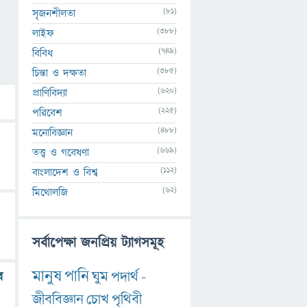
(81)
সৃজনশীলতা
(388)
লাইফ
(749)
বিবিধ
(385)
চিন্তা ও দক্ষতা
(620)
প্রাণিবিদ্যা
(225)
পরিবেশ
(488)
মনোবিজ্ঞান
(669)
তত্ত্ব ও গবেষণা
(112)
বাংলাদেশ ও বিশ্ব
(62)
মিথোলজি
সর্বাপেক্ষা জনপ্রিয় ট্যাগসমূহ
মানুষ
পানি
ঘুম
পদার্থ
-
র
জীববিজ্ঞান
চোখ
পৃথিবী