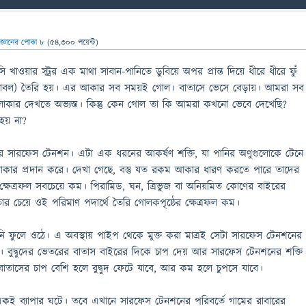
িজ্ঞানের পোকা ৮
(
54,300
পয়েন্ট)
খাওয়ার স্ট্রর এক মাথা সাবান-পানিতে ডুবিয়ে অপর প্রান্ত দিয়ে ধীরে ধীরে ফুঁ
োপ বাবল) তৈরি হয়। এর আকার সব সময়ই গোল। বাতাসে ভেসে বেড়ায়। আমরা সব
োলাকার দেখতে অভ্যস্ত। কিন্তু কেন গোল তা কি আমরা কখনো ভেবে দেখেছি?
হয় না?
র সারফেস টেনশন। এটা এক ধরনের আকর্ষণ শক্তি, যা পানির অণুগুলোকে টেনে
তম আকার প্রদান করে। দেখা গেছে, বস্তু যত রকম আকার ধারণ করতে পারে তাদের
ঠের ক্ষেত্রফল সবচেয়ে কম। পিরামিড, ঘন, ত্রিভুজ বা অনিয়মিত কোণের বাইরের
ার চেয়ে ওই পরিমাণ পদার্থে তৈরি গোলকপৃষ্ঠের ক্ষেত্রফল কম।
ানি ফুলে ওঠে। এ অবস্থায় পাইপ থেকে মুক্ত করা মাত্রই সেটা সারফেস টেনশনের
। বুদ্বুদের ভেতরের বাতাস বাইরের দিকে চাপ দেয় আর সারফেস টেনশনের শক্তি
াতাসের চাপ বেশি হলে বুদ্বুদ ফেটে যাবে, আর কম হলে চুপসে যাবে।
একই ব্যাপার ঘটে। তবে এখানে সারফেস টেনশনের পরিবর্তে গামের রাবারের