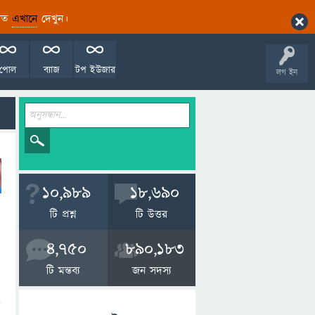
ারিত
এখানে
দেখুন।
পোল
ব্যাজ
টপ ইউজার
লগ ইন
10,989
18,690
টি প্রশ্ন
টি উত্তর
4,750
890,183
টি মন্তব্য
জন সদস্য