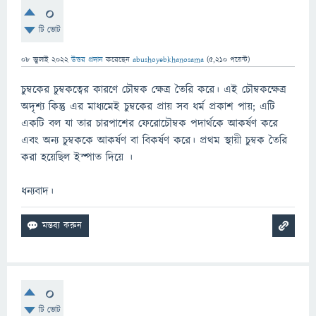
0
টি ভোট
08 জুলাই 2022
উত্তর প্রদান
করেছেন
abushoyebkhanosama
(
5,210
পয়েন্ট)
চুম্বকের চুম্বকত্বের কারণে চৌম্বক ক্ষেত্র তৈরি করে। এই চৌম্বকক্ষেত্র
অদৃশ্য কিন্তু এর মাধ্যমেই চুম্বকের প্রায় সব ধর্ম প্রকাশ পায়; এটি
একটি বল যা তার চারপাশের ফেরোচৌম্বক পদার্থকে আকর্ষণ করে
এবং অন্য চুম্বককে আকর্ষণ বা বিকর্ষণ করে। প্রথম স্থায়ী চুম্বক তৈরি
করা হয়েছিল ইস্পাত দিয়ে ।
ধন্যবাদ।
0
টি ভোট