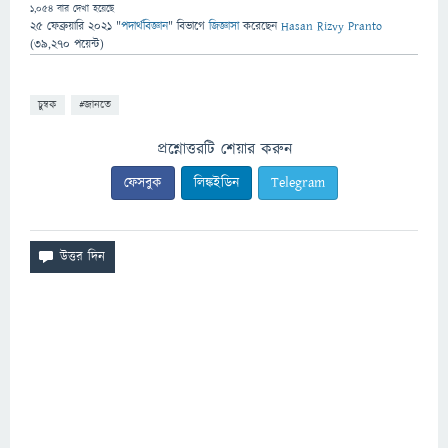
1,054
বার দেখা হয়েছে
25 ফেব্রুয়ারি 2021
"
পদার্থবিজ্ঞান
" বিভাগে
জিজ্ঞাসা
করেছেন
Hasan Rizvy Pranto
(
39,270
পয়েন্ট)
চুম্বক
#জানতে
প্রশ্নোত্তরটি শেয়ার করুন
ফেসবুক
লিঙ্কইডিন
Telegram