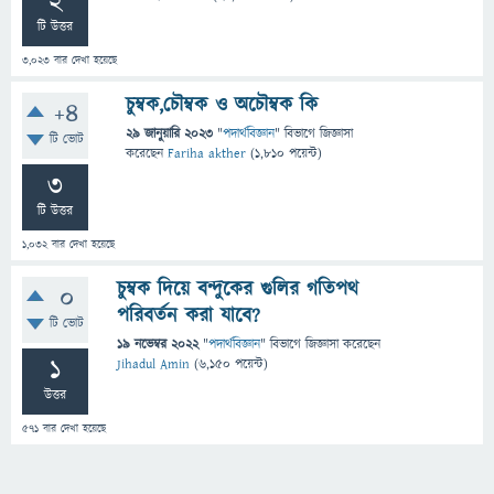
2
টি উত্তর
3,023
বার দেখা হয়েছে
চুম্বক,চৌম্বক ও অচৌম্বক কি
+4
29 জানুয়ারি 2023
"
পদার্থবিজ্ঞান
" বিভাগে
জিজ্ঞাসা
টি ভোট
করেছেন
Fariha akther
(
1,810
পয়েন্ট)
3
টি উত্তর
1,032
বার দেখা হয়েছে
চুম্বক দিয়ে বন্দুকের গুলির গতিপথ
0
পরিবর্তন করা যাবে?
টি ভোট
19 নভেম্বর 2022
"
পদার্থবিজ্ঞান
" বিভাগে
জিজ্ঞাসা
করেছেন
1
Jihadul Amin
(
6,150
পয়েন্ট)
উত্তর
571
বার দেখা হয়েছে