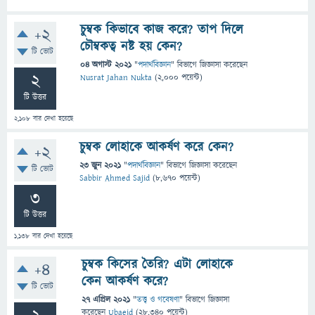
চুম্বক কিভাবে কাজ করে? তাপ দিলে
+2
চৌম্বকত্ব নষ্ট হয় কেন?
টি ভোট
04 অগাস্ট 2021
"
পদার্থবিজ্ঞান
" বিভাগে
জিজ্ঞাসা
করেছেন
2
Nusrat Jahan Nukta
(
2,000
পয়েন্ট)
টি উত্তর
2,108
বার দেখা হয়েছে
চুম্বক লোহাকে আকর্ষণ করে কেন?
+2
23 জুন 2021
"
পদার্থবিজ্ঞান
" বিভাগে
জিজ্ঞাসা
করেছেন
টি ভোট
Sabbir Ahmed Sajid
(
8,670
পয়েন্ট)
3
টি উত্তর
1,138
বার দেখা হয়েছে
চুম্বক কিসের তৈরি? এটা লোহাকে
+4
কেন আকর্ষণ করে?
টি ভোট
27 এপ্রিল 2021
"
তত্ত্ব ও গবেষণা
" বিভাগে
জিজ্ঞাসা
করেছেন
Ubaeid
(
28,340
পয়েন্ট)