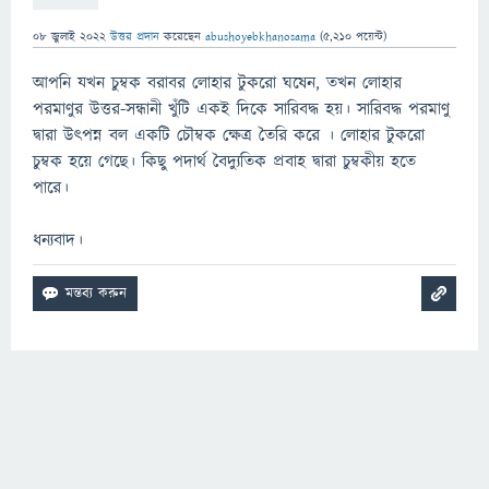
08 জুলাই 2022
উত্তর প্রদান
করেছেন
abushoyebkhanosama
(
5,210
পয়েন্ট)
আপনি যখন চুম্বক বরাবর লোহার টুকরো ঘষেন, ​​তখন লোহার
পরমাণুর উত্তর-সন্ধানী খুঁটি একই দিকে সারিবদ্ধ হয়। সারিবদ্ধ পরমাণু
দ্বারা উত্পন্ন বল একটি চৌম্বক ক্ষেত্র তৈরি করে । লোহার টুকরো
চুম্বক হয়ে গেছে। কিছু পদার্থ বৈদ্যুতিক প্রবাহ দ্বারা চুম্বকীয় হতে
পারে।
ধন্যবাদ।