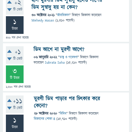
হাস মুরগীর ডিম সুস্বাদু হলেও সাপের
+2
ডিম সুস্বাদু হয় না কেন?
টি ভোট
30 অক্টোবর 2021
"
জীববিজ্ঞান
" বিভাগে
জিজ্ঞাসা
করেছেন
1
Mehedy Hasan
(
1,310
পয়েন্ট)
উত্তর
426
বার দেখা হয়েছে
ডিম আগে না মুরগী আগে?
+1
06 জানুয়ারি 2022
"
তত্ত্ব ও গবেষণা
" বিভাগে
জিজ্ঞাসা
টি ভোট
করেছেন
Subrata Saha
(
15,210
পয়েন্ট)
3
টি উত্তর
1,260
বার দেখা হয়েছে
মুরগী ডিম পাড়ার পর চিৎকার করে
+11
কেনো?
টি ভোট
28 অক্টোবর 2020
"
বিবিধ
" বিভাগে
জিজ্ঞাসা
করেছেন
1
বিজ্ঞানের পোকা ৪
(
15,710
পয়েন্ট)
উত্তর