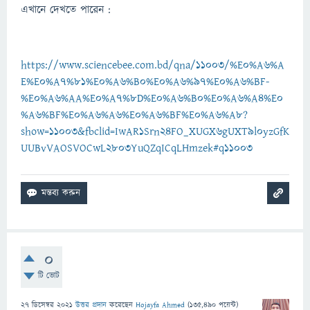
এখানে দেখতে পারেন :
https://www.sciencebee.com.bd/qna/11003/%E0%A6%A
E%E0%A7%81%E0%A6%B0%E0%A6%97%E0%A6%BF-
%E0%A6%AA%E0%A7%8D%E0%A6%B0%E0%A6%A4%E0
%A6%BF%E0%A6%A6%E0%A6%BF%E0%A6%A8?
show=11003&fbclid=IwAR1Srn24FO_XUGX6gUXT9l0yzGfK
UUBvVAOSVOCwL2803YuQZqICqLHmzek#q11003
0
টি ভোট
27 ডিসেম্বর 2021
উত্তর প্রদান
করেছেন
Hojayfa Ahmed
(
135,490
পয়েন্ট)