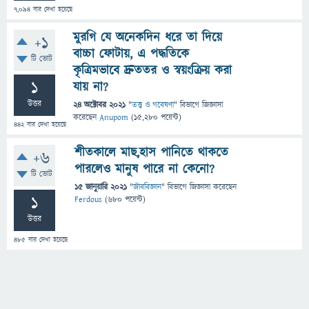
7,094
বার দেখা হয়েছে
মুরগি যে অনেকদিন ধরে তা দিয়ে
+1
বাচ্চা ফোটায়, এ পদ্ধতিকে
টি ভোট
কৃত্রিমভাবে দ্রুততর ও স্বয়ংক্রিয় করা
1
যায় না?
উত্তর
24 অক্টোবর 2021
"
তত্ত্ব ও গবেষণা
" বিভাগে
জিজ্ঞাসা
করেছেন
Anupom
(
15,280
পয়েন্ট)
442
বার দেখা হয়েছে
শীতকালে মাছ,হাস পানিতে থাকতে
+6
পারলেও মানুষ পারে না কেনো?
টি ভোট
15 জানুয়ারি 2021
"
জীববিজ্ঞান
" বিভাগে
জিজ্ঞাসা
করেছেন
1
Ferdous
(
680
পয়েন্ট)
উত্তর
485
বার দেখা হয়েছে