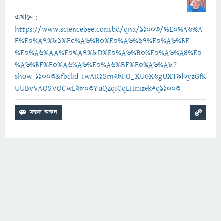
এখানে :
https://www.sciencebee.com.bd/qna/11003/%E0%A6%A
E%E0%A7%81%E0%A6%B0%E0%A6%97%E0%A6%BF-
%E0%A6%AA%E0%A7%8D%E0%A6%B0%E0%A6%A4%E0
%A6%BF%E0%A6%A6%E0%A6%BF%E0%A6%A8?
show=11003&fbclid=IwAR1Srn24FO_XUGX6gUXT9l0yzGfK
UUBvVAOSVOCwL2803YuQZqICqLHmzek#q11003