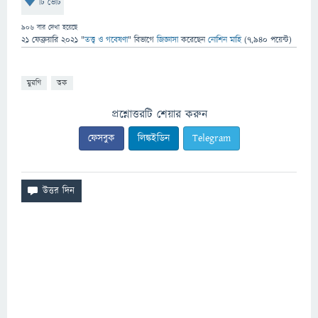
টি ভোট
906
বার দেখা হয়েছে
21 ফেব্রুয়ারি 2021
"
তত্ত্ব ও গবেষণা
" বিভাগে
জিজ্ঞাসা
করেছেন
নোশিন মাহি
(
7,940
পয়েন্ট)
মুরগি
ত্বক
প্রশ্নোত্তরটি শেয়ার করুন
ফেসবুক
লিঙ্কইডিন
Telegram