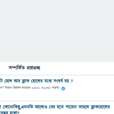
সম্পর্কিত প্রশ্নগুচ্ছ
ট হোল আর ব্ল্যাক হোলের মধ্যে সংঘর্ষ হয় ?
্ঞান
" বিভাগে
জিজ্ঞাসা
করেছেন
Admin
(
71,360
পয়েন্ট)
তো কোনোকিছু,এমনকি আলোও বের হতে পারেনা তাহলে ব্ল্যাকহোলের
সম্ভব হলো?