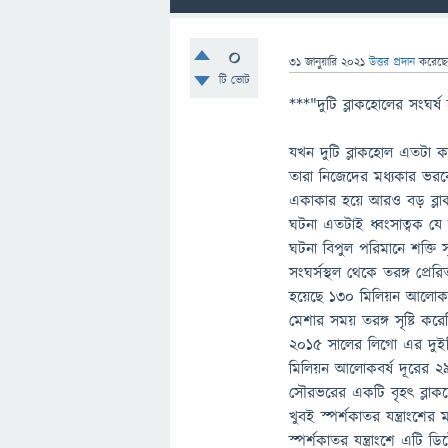
0
31 জানুয়ারি 2021
উত্তর প্রদান
করেছ
টি ভোট
***"দুটি ব্লাকহোলের সংঘর্
যখন দুটি ব্লাকহোল এতটা 
তারা নিজেদের মধ্যকার ভরক
একাকার হয়ে আরও বড় ব্লাক
ঘটনা এতটাই ধ্বংসাত্বক যে
ঘটনা বিপুল পরিমানে শক্তি স
সংঘর্সস্থল থেকে তরঙ্গ প্র
হয়েছে 130 মিলিয়ন আলোকবর্
মেশার সময় তরঙ্গ সৃষ্টি করে
২০১৫ সালের লিগো এর দুইট
মিলিয়ন আলোকবর্ষ দূরের ২৯
সৌরভরের একটি বৃহৎ ব্লা
খুবই স্পর্শকাতর যন্ত্রাংশে
স্পর্শকাতর যন্ত্রাংশে এটি ডি