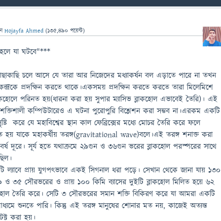
েন
Hojayfa Ahmed
(
135,490
পয়েন্ট)
ষ হলে যা ঘটবে"***
কাছাকাছি চলে আসে যে তারা আর নিজেদের মধ্যাকর্ষন বল এড়াতে পারে না তখন
েন্দ্রকে প্রদক্ষিন করতে থাকে।একসময় প্রদক্ষিন করতে করতে তারা মিলেমিশে
হোলে পরিনত হয়(ধারনা করা হয় সুপার ম্যাসিভ ব্লাকহোল এভাবেই তৈরি)। এই
 শক্তিশালী কম্পিউটারেও এ ঘটনা পুরোপুরি বিশ্লেশন করা সম্ভব না।এরকম একটি
ৃষ্টি করে যে মহাবিশ্বের স্থান কাল ফেব্রিক্সের মধ্যে মোচর তৈরি করে ফলে
েরিত হয় যাকে মহাকর্ষীয় তরঙ্গ(gravitational wave)বলে।এই তরঙ্গ শনাক্ত করা
ষ দূরে। সূর্য হতে যথাক্রমে 29গুন ও 36গুন ভরের ব্লাকহোল পরস্পরের সাথে
ছিল।
ি ল্যাবে প্রায় যুগপৎভাবে একই সিগনাল ধরা পড়ে। সেখান থেকে জানা যায় ১৩০
 ও ৩৫ সৌরভরের ও প্রায় ১০০ কিমি ব্যাসের দুইটি ব্লাকহোল মিলিত হয়ে ৬২
কহোল তৈরি করে। সেটি ৩ সৌরভরের সমান শক্তি বিকিরণ করে যা আমরা একটি
র মাধ্যমে শুনতে পারি। কিন্তু এই তরঙ্গ মানুষের শোনার মত নয়, কাজেই অত্যন্ত
টেক্ট করা হয়।