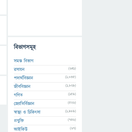
বিভাগসমূহ
সমস্ত বিভাগ
(641)
রসায়ন
(1,035)
পদার্থবিজ্ঞান
(1,829)
জীববিজ্ঞান
(159)
গণিত
(526)
জ্যোতির্বিজ্ঞান
(1,989)
স্বাস্থ্য ও চিকিৎসা
(736)
প্রযুক্তি
(67)
আইকিউ