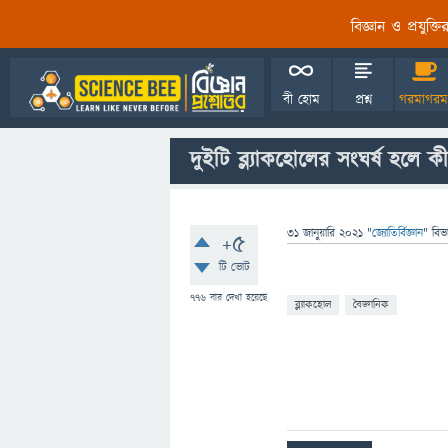
বিজ্ঞান ও প্রযুক্
বী হোম
প্রশ্ন
গরমাগরম
দুইটি ব্ল্যাকহোলের সংঘর্ষ হলে 
31 জানুয়ারি 2021
"
জ্যোতির্বিজ্ঞান
" বিভ
+5
টি ভোট
776
বার দেখা হয়েছে
ব্ল্যাকহোল
বৈজ্ঞানিক