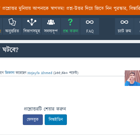
তির প্রশ্নোত্তর দুনিয়ায় আপনাকে স্বাগতম! প্রশ্ন-উত্তর দিয়ে জিতে নিন পুরস্কার, বিস্ত
!
অনুত্তরিত
বিভাগসমূহ
সদস্যবৃন্দ
প্রশ্ন করুন
FAQ
চ্যাট রুম
কী ঘটবে?
াগে
জিজ্ঞাসা
করেছেন
Hojayfa Ahmed
(
135,490
পয়েন্ট)
প্রশ্নোত্তরটি শেয়ার করুন
ফেসবুক
লিঙ্কইডিন