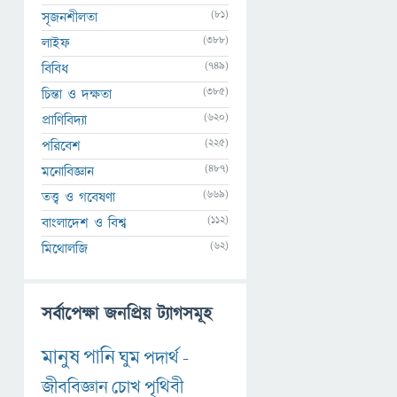
(81)
সৃজনশীলতা
(388)
লাইফ
(749)
বিবিধ
(385)
চিন্তা ও দক্ষতা
(620)
প্রাণিবিদ্যা
(225)
পরিবেশ
(487)
মনোবিজ্ঞান
(669)
তত্ত্ব ও গবেষণা
(112)
বাংলাদেশ ও বিশ্ব
(62)
মিথোলজি
সর্বাপেক্ষা জনপ্রিয় ট্যাগসমূহ
মানুষ
পানি
ঘুম
পদার্থ
-
জীববিজ্ঞান
চোখ
পৃথিবী