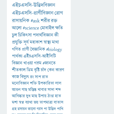
এইচএসসি-উদ্ভিদবিজ্ঞান
এইচএসসি-প্রাণীবিজ্ঞান
রোগ
রাসায়নিক
#ask
শরীর
রক্ত
আলো
#science
মোবাইল
ক্ষতি
চুল
চিকিৎসা
পদার্থবিজ্ঞান
কী
প্রযুক্তি
সূর্য
মহাকাশ
স্বাস্থ্য
মাথা
গণিত
প্রাণী
বৈজ্ঞানিক
#biology
পার্থক্য
এইচএসসি-আইসিটি
বিজ্ঞান
খাওয়া
গরম
#জানতে
শীতকাল
ডিম
বৃষ্টি
চাঁদ
কেন
কারণ
কাজ
বিদ্যুৎ
রং
সাপ
রাত
মনোবিজ্ঞান
শক্তি
উপকারিতা
লাল
আগুন
গাছ
মস্তিষ্ক
খাবার
সাদা
শব্দ
আবিষ্কার
দুধ
মাছ
উপায়
ঠাণ্ডা
হাত
মশা
স্বপ্ন
ব্যাথা
ভয়
তাপমাত্রা
বাতাস
গ্রহ
রসায়ন
কালো
গ্যাস
পা
উদ্ভিদ
পাখি