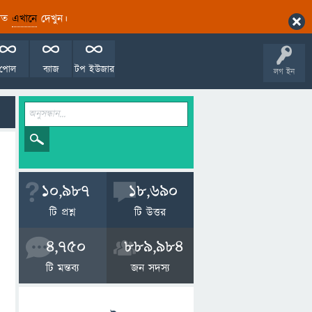
ারিত
এখানে
দেখুন।
পোল
ব্যাজ
টপ ইউজার
লগ ইন
10,987
18,690
টি প্রশ্ন
টি উত্তর
4,750
889,984
টি মন্তব্য
জন সদস্য