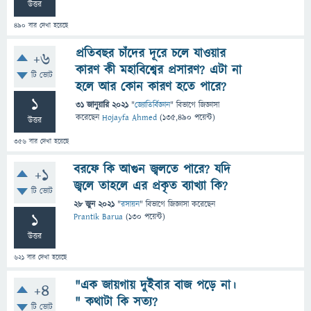
উত্তর
490
বার দেখা হয়েছে
প্রতিবছর চাঁদের দূরে চলে যাওয়ার
+6
কারণ কী মহাবিশ্বের প্রসারণ? এটা না
টি ভোট
হলে আর কোন কারণ হতে পারে?
1
31 জানুয়ারি 2021
"
জ্যোতির্বিজ্ঞান
" বিভাগে
জিজ্ঞাসা
করেছেন
Hojayfa Ahmed
(
135,490
পয়েন্ট)
উত্তর
356
বার দেখা হয়েছে
বরফে কি আগুন জ্বলতে পারে? যদি
+1
জ্বলে তাহলে এর প্রকৃত ব্যাখ্যা কি?
টি ভোট
28 জুন 2021
"
রসায়ন
" বিভাগে
জিজ্ঞাসা
করেছেন
1
Prantik Barua
(
130
পয়েন্ট)
উত্তর
621
বার দেখা হয়েছে
"এক জায়গায় দুইবার বাজ পড়ে না।
+4
" কথাটা কি সত্য?
টি ভোট