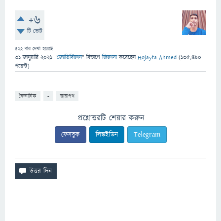
+6
টি ভোট
522
বার দেখা হয়েছে
31 জানুয়ারি 2021
"
জ্যোতির্বিজ্ঞান
" বিভাগে
জিজ্ঞাসা
করেছেন
Hojayfa Ahmed
(
135,490
পয়েন্ট)
বৈজ্ঞানিক
-
ছায়াপথ
প্রশ্নোত্তরটি শেয়ার করুন
ফেসবুক
লিঙ্কইডিন
Telegram