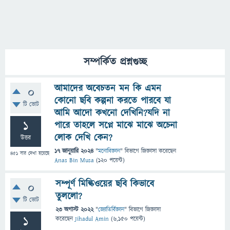
সম্পর্কিত প্রশ্নগুচ্ছ
আমাদের অবেচতন মন কি এমন
0
কোনো ছবি কল্পনা করতে পারবে যা
টি ভোট
আমি আদো কখনো দেখিনি?যদি না
1
পারে তাহলে সপ্নে মাঝে মাঝে অচেনা
লোক দেখি কেন?
উত্তর
17 জানুয়ারি 2024
"
মনোবিজ্ঞান
" বিভাগে
জিজ্ঞাসা
করেছেন
451
বার দেখা হয়েছে
Anas Bin Musa
(
120
পয়েন্ট)
সম্পূর্ণ মিল্কিওয়ের ছবি কিভাবে
0
তুললো?
টি ভোট
23 অগাস্ট 2022
"
জ্যোতির্বিজ্ঞান
" বিভাগে
জিজ্ঞাসা
1
করেছেন
Jihadul Amin
(
6,150
পয়েন্ট)