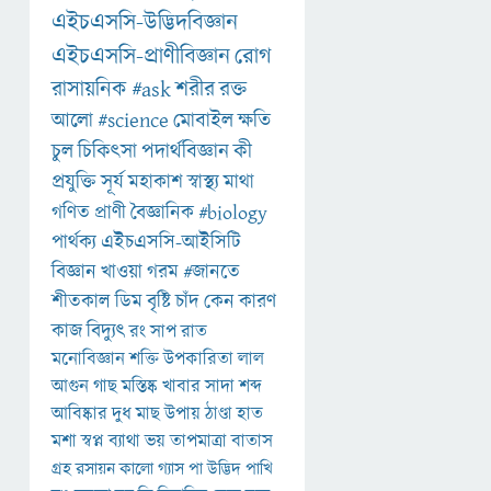
এইচএসসি-উদ্ভিদবিজ্ঞান
এইচএসসি-প্রাণীবিজ্ঞান
রোগ
রাসায়নিক
#ask
শরীর
রক্ত
আলো
#science
মোবাইল
ক্ষতি
চুল
চিকিৎসা
পদার্থবিজ্ঞান
কী
প্রযুক্তি
সূর্য
মহাকাশ
স্বাস্থ্য
মাথা
গণিত
প্রাণী
বৈজ্ঞানিক
#biology
পার্থক্য
এইচএসসি-আইসিটি
বিজ্ঞান
খাওয়া
গরম
#জানতে
শীতকাল
ডিম
বৃষ্টি
চাঁদ
কেন
কারণ
কাজ
বিদ্যুৎ
রং
সাপ
রাত
মনোবিজ্ঞান
শক্তি
উপকারিতা
লাল
আগুন
গাছ
মস্তিষ্ক
খাবার
সাদা
শব্দ
আবিষ্কার
দুধ
মাছ
উপায়
ঠাণ্ডা
হাত
মশা
স্বপ্ন
ব্যাথা
ভয়
তাপমাত্রা
বাতাস
গ্রহ
রসায়ন
কালো
গ্যাস
পা
উদ্ভিদ
পাখি