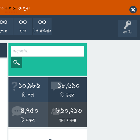
ারিত
এখানে
দেখুন।
পোল
ব্যাজ
টপ ইউজার
লগ ইন
10,989
18,690
টি প্রশ্ন
টি উত্তর
4,750
890,213
টি মন্তব্য
জন সদস্য