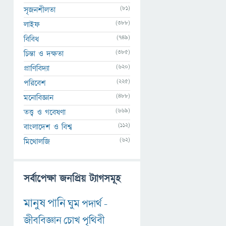
(81)
সৃজনশীলতা
(388)
লাইফ
(749)
বিবিধ
(385)
চিন্তা ও দক্ষতা
(620)
প্রাণিবিদ্যা
(225)
পরিবেশ
(488)
মনোবিজ্ঞান
(669)
তত্ত্ব ও গবেষণা
(112)
বাংলাদেশ ও বিশ্ব
(62)
মিথোলজি
সর্বাপেক্ষা জনপ্রিয় ট্যাগসমূহ
মানুষ
পানি
ঘুম
পদার্থ
-
জীববিজ্ঞান
চোখ
পৃথিবী