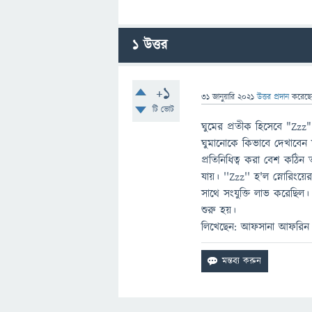
1
উত্তর
+1
31 জানুয়ারি 2021
উত্তর প্রদান
করেছ
টি ভোট
ঘুমের প্রতীক হিসেবে "Zzz
ঘুমানোকে কিভাবে দেখাবেন ত
প্রতিনিধিত্ব করা বেশ কঠিন 
যায়। ''Zzz'' হ'ল স্নোরিংয়
সাথে সংযুক্তি লাভ করেছিল
শুরু হয়।
লিখেছেন: আফসানা আফরিন