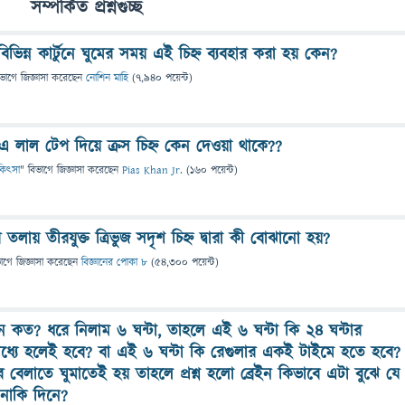
সম্পর্কিত প্রশ্নগুচ্ছ
িভিন্ন কার্টুনে ঘুমের সময় এই চিহ্ন ব্যবহার করা হয় কেন?
িভাগে
জিজ্ঞাসা
করেছেন
নোশিন মাহি
(
7,940
পয়েন্ট)
 লাল টেপ দিয়ে ক্রস চিহ্ন কেন দেওয়া থাকে??
চিকিৎসা
" বিভাগে
জিজ্ঞাসা
করেছেন
Pias Khan Jr.
(
160
পয়েন্ট)
 তলায় তীরযুক্ত ত্রিভুজ সদৃশ চিহ্ন দ্বারা কী বােঝানাে হয়?
ভাগে
জিজ্ঞাসা
করেছেন
বিজ্ঞানের পোকা ৮
(
54,300
পয়েন্ট)
িমান কত? ধরে নিলাম ৬ ঘন্টা, তাহলে এই ৬ ঘন্টা কি ২৪ ঘন্টার
্যে হলেই হবে? বা এই ৬ ঘন্টা কি রেগুলার একই টাইমে হতে হবে?
 বেলাতে ঘুমাতেই হয় তাহলে প্রশ্ন হলো ব্রেইন কিভাবে এটা বুঝে যে
 নাকি দিনে?