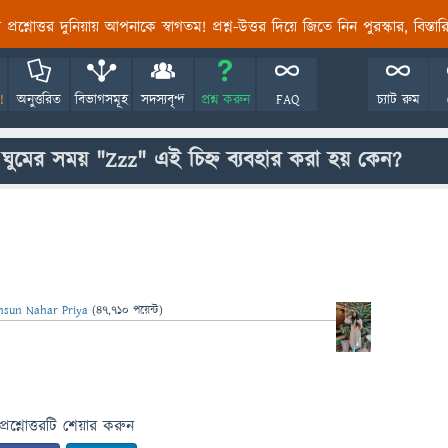
তির প্রশ্নোত্তর দুনিয়ায় আপনাকে স্বাগতম! প্রশ্ন-উত্তর দিয়ে জিতে নিন পুরস্কার, বিস্ত
!
অনুত্তরিত
বিভাগসমূহ
সদস্যবৃন্দ
প্রশ্ন করুন
FAQ
চ্যাট রুম
নে ঘুমের সময় "Zzz" এই চিহ্ন ব্যবহার করা হয় কেন?
sun Nahar Priya
(
47,710
পয়েন্ট)
প্রশ্নোত্তরটি শেয়ার করুন