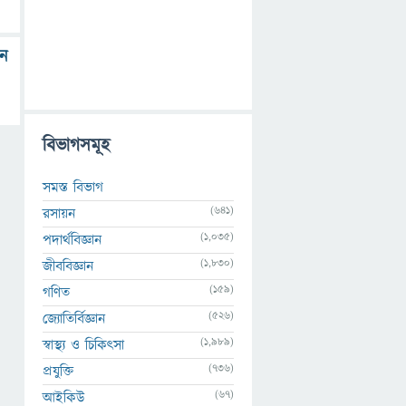
জন
বিভাগসমূহ
সমস্ত বিভাগ
(641)
রসায়ন
(1,035)
পদার্থবিজ্ঞান
(1,830)
জীববিজ্ঞান
(159)
গণিত
(526)
জ্যোতির্বিজ্ঞান
(1,989)
স্বাস্থ্য ও চিকিৎসা
(736)
প্রযুক্তি
(67)
আইকিউ