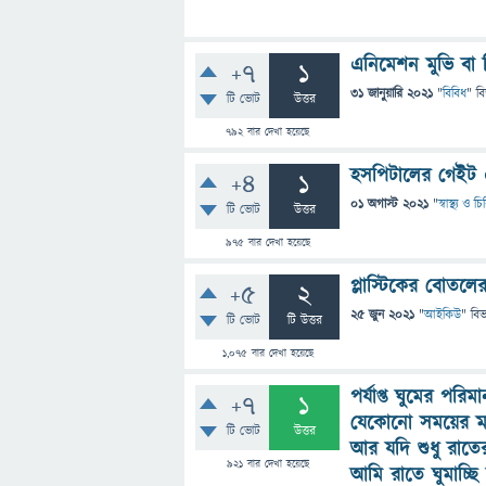
এনিমেশন মুভি বা ব
+7
1
31 জানুয়ারি 2021
"
বিবিধ
" ব
টি ভোট
উত্তর
792
বার দেখা হয়েছে
হসপিটালের গেইট এ
+4
1
01 অগাস্ট 2021
"
স্বাস্থ্য ও 
টি ভোট
উত্তর
975
বার দেখা হয়েছে
প্লাস্টিকের বােতলের
+5
2
25 জুন 2021
"
আইকিউ
" বি
টি ভোট
টি উত্তর
1,075
বার দেখা হয়েছে
পর্যাপ্ত ঘুমের পর
+7
1
যেকোনো সময়ের মধ
টি ভোট
উত্তর
আর যদি শুধু রাতের
921
বার দেখা হয়েছে
আমি রাতে ঘুমাচ্ছি