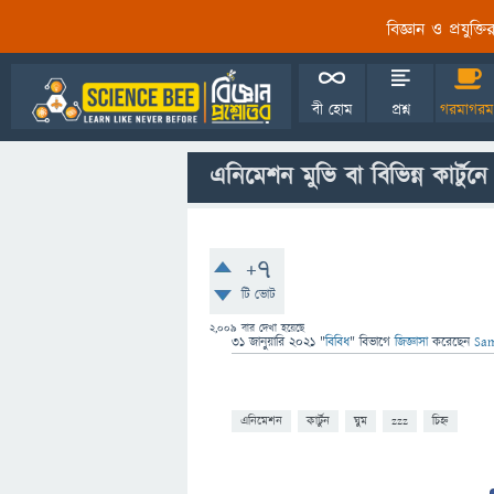
বিজ্ঞান ও প্রযুক্
বী হোম
প্রশ্ন
গরমাগরম
এনিমেশন মুভি বা বিভিন্ন কার্টু
+7
টি ভোট
2,009
বার দেখা হয়েছে
31 জানুয়ারি 2021
"
বিবিধ
" বিভাগে
জিজ্ঞাসা
করেছেন
Sam
এনিমেশন
কার্টুন
ঘুম
zzz
চিহ্ন