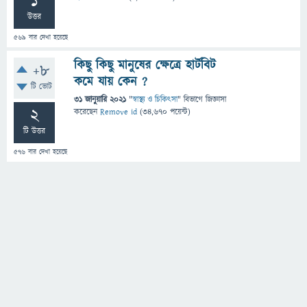
1
উত্তর
569
বার দেখা হয়েছে
কিছু কিছু মানুষের ক্ষেত্রে হার্টবিট
+8
কমে যায় কেন ?
টি ভোট
31 জানুয়ারি 2021
"
স্বাস্থ্য ও চিকিৎসা
" বিভাগে
জিজ্ঞাসা
2
করেছেন
Remove id
(
34,670
পয়েন্ট)
টি উত্তর
576
বার দেখা হয়েছে