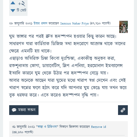
+2
টি ভোট
28 জানুয়ারি 2021
উত্তর প্রদান
করেছেন
Samsun Nahar Priya
(
47,710
পয়েন্ট)
ঘুম ভাঙ্গার পর পরই দ্রুত হৃদস্পন্দন হওয়ার কিছু কারন আছে৷
সাধারণত যারা কার্ডিয়াক ডিজিজ তথা হৃদরোগে আক্রান্ত থাকে তাদের
ক্ষেত্রে এমনটি হয় থাকে৷
এছাড়াও অতিরিক্ত চিন্তা কিংবা দুঃশ্চিন্তা, একাকীত্ব অনুভব করা,
রক্তশূন্যতায় ভোগা, ডায়াবেটিস, স্লিপ এপনিয়া, হরমোনাল ইমব্যালেন্স
ইত্যাদি কারনে ঘুম থেকে উঠার পর হৃদস্পন্দন বেড়ে যায়।
আবার অনেকে আছেন যারা ঘুমের মধ্যে খারাপ স্বপ্ন দেখেন এবং সেই
খারাপ স্বপ্নের ফলে হঠাৎ করে যদি আপনার ঘুম ভেঙে যায় তখন ভয়ে
বুক ধরফর করে। এতে করেও হৃদস্পন্দন বৃদ্ধি পায়।
31 জানুয়ারি 2021
"
স্বাস্থ্য ও চিকিৎসা
" বিভাগে
জিজ্ঞাসা
করেছেন
Remove id
(
34,670
পয়েন্ট)