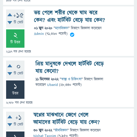
938
বার দেখা হয়েছে
ভয় পেলে শরীর থেকে ঘাম ঝরে
+15
কেন? এবং হার্টবিট বেড়ে যায় কেন?
টি ভোট
01 জুন 2020
"
মনোবিজ্ঞান
" বিভাগে
জিজ্ঞাসা
করেছেন
2
Admin
(
71,360
পয়েন্ট)
টি উত্তর
2,117
বার দেখা হয়েছে
প্রিয় মানুষকে দেখলে হার্টবিট বেড়ে
0
যায় কেনো?
টি ভোট
11 ডিসেম্বর 2022
"
স্বাস্থ্য ও চিকিৎসা
" বিভাগে
জিজ্ঞাসা
1
করেছেন
Ubaeid
(
28,340
পয়েন্ট)
উত্তর
6,758
বার দেখা হয়েছে
স্বপ্নের মাঝখানে জেগে গেলে
+1
আমাদের হার্টবিট বেড়ে যায় কেন?
টি ভোট
30 জুন 2022
"
জীববিজ্ঞান
" বিভাগে
জিজ্ঞাসা
করেছেন
Nishat Tasnim
(
7,950
পয়েন্ট)