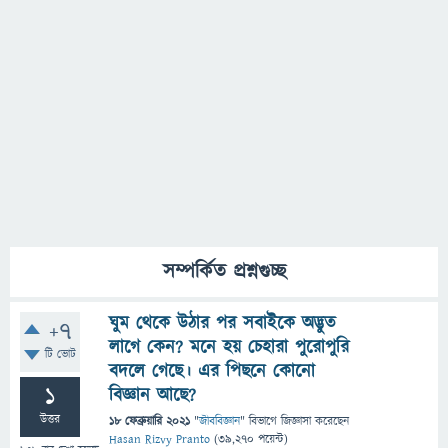
সম্পর্কিত প্রশ্নগুচ্ছ
ঘুম থেকে উঠার পর সবাইকে অদ্ভুত
+7
লাগে কেন? মনে হয় চেহারা পুরোপুরি
টি ভোট
বদলে গেছে। এর পিছনে কোনো
1
বিজ্ঞান আছে?
উত্তর
18 ফেব্রুয়ারি 2021
"
জীববিজ্ঞান
" বিভাগে
জিজ্ঞাসা
করেছেন
Hasan Rizvy Pranto
(
39,270
পয়েন্ট)