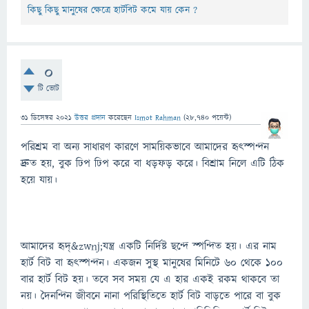
কিছু কিছু মানুষের ক্ষেত্রে হার্টবিট কমে যায় কেন ?
0
টি ভোট
31 ডিসেম্বর 2021
উত্তর প্রদান
করেছেন
Ismot Rahman
(
28,740
পয়েন্ট)
পরিশ্রম বা অন্য সাধারণ কারণে সাময়িকভাবে আমাদের হৃৎস্পন্দন
দ্রুত হয়, বুক ঢিপ ঢিপ করে বা ধড়ফড় করে। বিশ্রাম নিলে এটি ঠিক
হয়ে যায়।
আমাদের হৃদ্&zwnj;যন্ত্র একটি নির্দিষ্ট ছন্দে স্পন্দিত হয়। এর নাম
হার্ট বিট বা হৃৎস্পন্দন। একজন সুস্থ মানুষের মিনিটে ৬০ থেকে ১০০
বার হার্ট বিট হয়। তবে সব সময় যে এ হার একই রকম থাকবে তা
নয়। দৈনন্দিন জীবনে নানা পরিস্থিতিতে হার্ট বিট বাড়তে পারে বা বুক