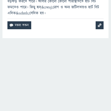
ধড়ফড় করতে পারে। আবার কোনো কোনো পরিস্থিতিতে হার্ট বিট
কমতেও পারে। কিছু হৃদ্&zwnj;রোগ ও অন্য জটিলতায়ও হার্ট বিট
এদিক&ndash;সেদিক হয়।