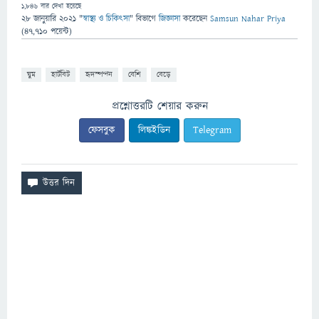
1,846
বার দেখা হয়েছে
28 জানুয়ারি 2021
"
স্বাস্থ্য ও চিকিৎসা
" বিভাগে
জিজ্ঞাসা
করেছেন
Samsun Nahar Priya
(
47,710
পয়েন্ট)
ঘুম
হার্টবিট
হৃদস্পন্দন
বেশি
বেড়ে
প্রশ্নোত্তরটি শেয়ার করুন
ফেসবুক
লিঙ্কইডিন
Telegram