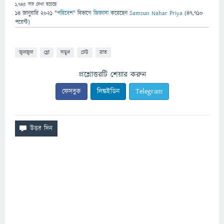
1,745
বার দেখা হয়েছে
14 জানুয়ারি 2021
"
পরিবেশ
" বিভাগে
জিজ্ঞাসা
করেছেন
Samsun Nahar Priya
(
47,710
পয়েন্ট)
জ্বলজ্বল
গ্লো
সমুদ্র
ঢেউ
রাত
প্রশ্নোত্তরটি শেয়ার করুন
ফেসবুক
লিঙ্কইডিন
Telegram