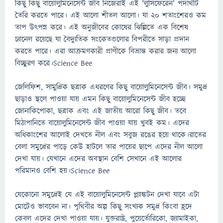
কিছু কিছু বায়োলুমিনেসেন্ট জীব নিজেরাই এই 'লুসিফেরেন' পদার্থটি
তৈরি করতে পারে। এই আলো শীতল আলো। যা ২০ শতাংশেরও কম
তাপ উৎপন্ন করে। এই অনুজীবের কোষের ঝিল্লিতে এক বিশেষ
চ্যানেল রয়েছে যা বৈদ্যুতিক সংকেতগুলোর বিপরীতে সাড়া প্রদান
করতে পারে। এরা আক্রমণকারী প্রাণীকে বিভ্রান্ত করার জন্য আলো
বিচ্ছুরণ করে।Science Bee
জেলিফিশ, সামুদ্রিক ছত্রাক এধরণের কিছু বায়োলুমিনেসেন্ট জীব। সমুদ্র
ছাড়াও স্থলে পাওয়া যায় এমন কিছু বায়োলুমিনেসেন্ট জীব হচ্ছে
জোনাকিপোকা, ছত্রাক এবং এই জাতীয় আরো কিছু জীব। তবে
মিঠাপানিতে বায়োলুমিনেসেন্ট জীব পাওয়া যায় খুবই কম। এদের
অধিকাংশের আলোই দেখতে নীল এবং সবুজ রঙের হয়ে থাকে।রাতের
বেলা সমুদ্রের পাড়ে কেউ হাটলে তার পায়ের ছাপে এদের নীল আলো
দেখা যায়। যেখানে এদের অবস্থান বেশি সেখানে এই আলোর
পরিমানও বেশি হয়।Science Bee
যেকোনো সমুদ্রেই যে এই বায়োলুমিনেসেন্ট প্ল্যাঙ্কটন দেখা যাবে এটা
মোটেও ভাববেন না। পৃথিবীর অল্প কিছু সংখ্যক সমুদ্র কিংবা হ্রদে
কেবল এদের দেখা পাওয়া যায়। যুক্তরাষ্ট্র, পুয়ের্তোরিকো, জ্যামাইকা,