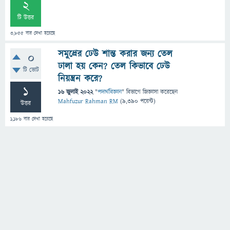
2
টি উত্তর
3,855
বার দেখা হয়েছে
সমুদ্রের ঢেউ শান্ত করার জন্য তেল
0
ঢালা হয় কেন? তেল কিভাবে ঢেউ
টি ভোট
নিয়ন্ত্রন করে?
1
16 জুলাই 2022
"
পদার্থবিজ্ঞান
" বিভাগে
জিজ্ঞাসা
করেছেন
Mahfuzur Rahman RM
(
9,390
পয়েন্ট)
উত্তর
1,186
বার দেখা হয়েছে