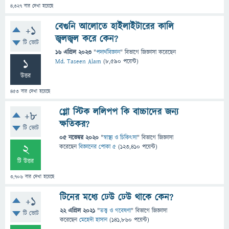
4,327
বার দেখা হয়েছে
বেগুনি আলোতে হাইলাইটারের কালি
+1
জ্বলজ্বল করে কেন?
টি ভোট
16 এপ্রিল 2023
"
পদার্থবিজ্ঞান
" বিভাগে
জিজ্ঞাসা
করেছেন
1
Md. Taseen Alam
(
8,590
পয়েন্ট)
উত্তর
453
বার দেখা হয়েছে
গ্লো স্টিক ললিপপ কি বাচ্চাদের জন্য
+8
ক্ষতিকর?
টি ভোট
05 নভেম্বর 2020
"
স্বাস্থ্য ও চিকিৎসা
" বিভাগে
জিজ্ঞাসা
2
করেছেন
বিজ্ঞানের পোকা ৫
(
123,410
পয়েন্ট)
টি উত্তর
3,706
বার দেখা হয়েছে
টিনের মধ্যে ঢেউ ঢেউ থাকে কেন?
+1
22 এপ্রিল 2021
"
তত্ত্ব ও গবেষণা
" বিভাগে
জিজ্ঞাসা
টি ভোট
করেছেন
মেহেদী হাসান
(
141,860
পয়েন্ট)