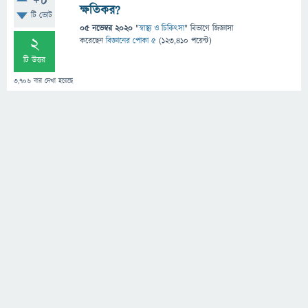
+8
ক্ষতিকর?
টি ভোট
05 নভেম্বর 2020
"
স্বাস্থ্য ও চিকিৎসা
" বিভাগে
জিজ্ঞাসা
2
করেছেন
বিজ্ঞানের পোকা ৫
(
123,410
পয়েন্ট)
টি উত্তর
3,706
বার দেখা হয়েছে