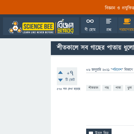
বিজ্ঞান ও প্রযুক্
বী হোম
প্রশ্ন
গরমাগরম
শীতকালে সব গাছের পাতায় ধুল
06 জানুয়ারি 2021
"
পরিবেশ
" বিভাগে
+7
টি ভোট
শীতকাল
গাছ
পাতা
ধুলা
573
বার দেখা হয়েছে