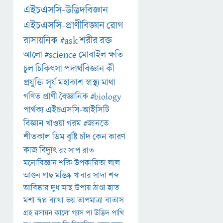
এইচএসসি-উদ্ভিদবিজ্ঞান
এইচএসসি-প্রাণীবিজ্ঞান
রোগ
রাসায়নিক
#ask
শরীর
রক্ত
আলো
#science
মোবাইল
ক্ষতি
চুল
চিকিৎসা
পদার্থবিজ্ঞান
কী
প্রযুক্তি
সূর্য
মহাকাশ
স্বাস্থ্য
মাথা
গণিত
প্রাণী
বৈজ্ঞানিক
#biology
পার্থক্য
এইচএসসি-আইসিটি
বিজ্ঞান
খাওয়া
গরম
#জানতে
শীতকাল
ডিম
বৃষ্টি
চাঁদ
কেন
কারণ
কাজ
বিদ্যুৎ
রং
সাপ
রাত
মনোবিজ্ঞান
শক্তি
উপকারিতা
লাল
আগুন
গাছ
মস্তিষ্ক
খাবার
সাদা
শব্দ
আবিষ্কার
দুধ
মাছ
উপায়
ঠাণ্ডা
হাত
মশা
স্বপ্ন
ব্যাথা
ভয়
তাপমাত্রা
বাতাস
গ্রহ
রসায়ন
কালো
গ্যাস
পা
উদ্ভিদ
পাখি