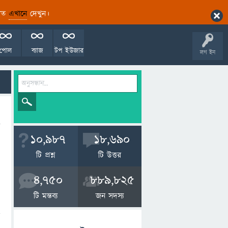
ারিত
এখানে
দেখুন।
পোল
ব্যাজ
টপ ইউজার
লগ ইন
10,987
18,690
টি প্রশ্ন
টি উত্তর
4,750
889,825
টি মন্তব্য
জন সদস্য