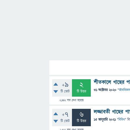
শীতকালে গাছের প
+9
2
31 অক্টোবর 2020
"
জীববিজ্ঞা
টি ভোট
টি উত্তর
2,442
বার দেখা হয়েছে
লজ্জাবতী গাছের প
+7
6
15 জানুয়ারি 2021
"
বিবিধ
" ব
টি ভোট
টি উত্তর