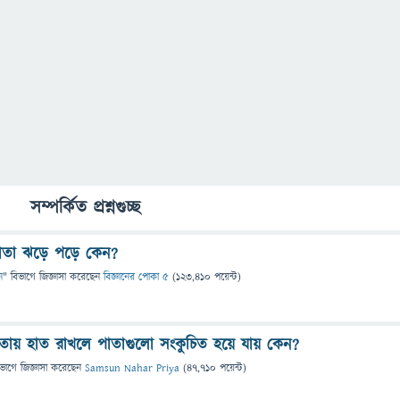
সম্পর্কিত প্রশ্নগুচ্ছ
াতা ঝড়ে পড়ে কেন?
ন
" বিভাগে
জিজ্ঞাসা
করেছেন
বিজ্ঞানের পোকা ৫
(
123,410
পয়েন্ট)
াতায় হাত রাখলে পাতাগুলো সংকুচিত হয়ে যায় কেন?
িভাগে
জিজ্ঞাসা
করেছেন
Samsun Nahar Priya
(
47,710
পয়েন্ট)