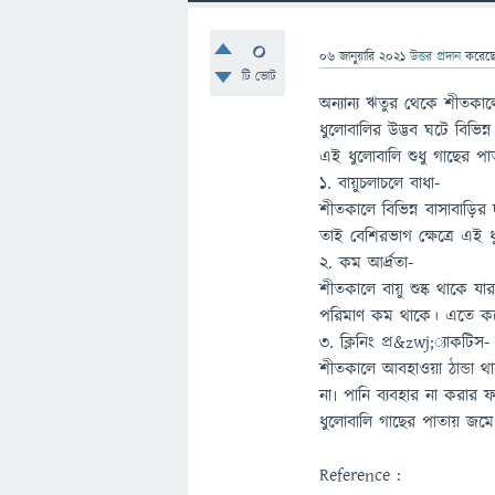
0
06 জানুয়ারি 2021
উত্তর প্রদান
করেছ
টি ভোট
অন্যান্য ঋতুর থেকে শীতকা
ধুলোবালির উদ্ভব ঘটে বিভিন্
এই ধুলোবালি শুধু গাছের প
১. বায়ুচলাচলে বাধা-
শীতকালে বিভিন্ন বাসাবাড়ির
তাই বেশিরভাগ ক্ষেত্রে এই 
২. কম আর্দ্রতা-
শীতকালে বায়ু শুষ্ক থাকে যা
পরিমাণ কম থাকে। এতে কর
৩. ক্লিনিং প্র&zwj;্যাকটিস-
শীতকালে আবহাওয়া ঠান্ডা থ
না৷ পানি ব্যবহার না করা
ধুলোবালি গাছের পাতায় জম
Reference :