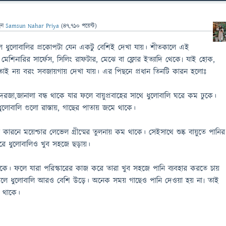
েন
Samsun Nahar Priya
(
47,710
পয়েন্ট)
লে ধুলোবালির প্রকোপটা যেন একটু বেশিই দেখা যায়। শীতকালে এই
ন মেশিনারির সার্ফেস, সিলিং রাফটার, মেঝে বা ফ্লোর ইত্যাদি থেকে৷ যাই হোক,
াতাই নয় বরং সবজায়গায় দেখা যায়। এর পিছনে প্রধান তিনটি কারন হলোঃ
 দরজা,জানালা বন্ধ থাকে যার ফলে বায়ুপ্রবাহের সাথে ধুলোবালি ঘরে কম ঢুকে।
ধুলোবালি গুলো রাস্তায়, গাছের পাতায় জমে থাকে।
র কারনে ময়েশ্চার লেভেল গ্রীষ্মের তুলনায় কম থাকে। সেইসাথে শুষ্ক বায়ুতে পানির
ে ধুলোবালিও খুব সহজে ছড়ায়।
াকে। ফলে যারা পরিস্কারের কাজ করে তারা খুব সহজে পানি ব্যবহার করতে চায়
র ফলে ধুলোবালি আরও বেশি উড়ে। অনেক সময় গাছেও পানি দেওয়া হয় না৷ তাই
ে থাকে।