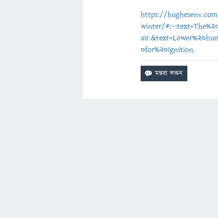
https://hughesenv.com/
winter/#:~:text=The%
air.&text=Lower%20hum
0for%20ignition
.