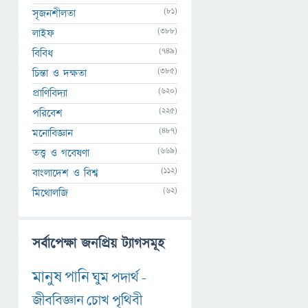
(81)
সৃজনশীলতা
(388)
লাইফ
(749)
বিবিধ
(385)
চিন্তা ও দক্ষতা
(620)
প্রাণিবিদ্যা
(225)
পরিবেশ
(487)
মনোবিজ্ঞান
(669)
তত্ত্ব ও গবেষণা
(112)
বাংলাদেশ ও বিশ্ব
(62)
মিথোলজি
সর্বাপেক্ষা জনপ্রিয় ট্যাগসমূহ
মানুষ
পানি
ঘুম
পদার্থ
-
জীববিজ্ঞান
চোখ
পৃথিবী