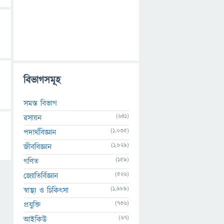
বিভাগসমূহ
সমস্ত বিভাগ
(641)
রসায়ন
(1,035)
পদার্থবিজ্ঞান
(1,829)
জীববিজ্ঞান
(159)
গণিত
(526)
জ্যোতির্বিজ্ঞান
(1,989)
স্বাস্থ্য ও চিকিৎসা
(736)
প্রযুক্তি
(67)
আইকিউ