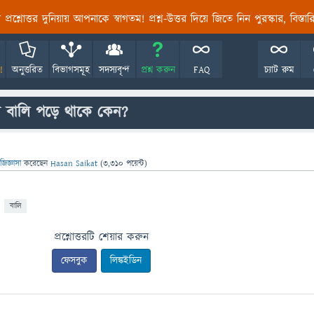
তির প্রশ্নোত্তর দুনিয়ায় আপনাকে স্বাগতম! প্রশ্ন-উত্তর দিয়ে জিতে নিন পুরস্কার, বিস্ত
!
অনুত্তরিত
বিভাগসমূহ
সদস্যবৃন্দ
প্রশ্ন করুন
FAQ
চ্যাট রুম
ো বালি পড়ে থাকে কেন?
জিজ্ঞাসা
করেছেন
Hasan Saikat
(
3,310
পয়েন্ট)
বালি
প্রশ্নোত্তরটি শেয়ার করুন
ফেসবুক
লিঙ্কইডিন