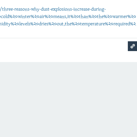
three-reasons-why-dust-explosions-increase-during-
20cold%20winter%20air%20means,it%20than%20the%20warmer%20
idity%20levels%20dries%20out,the%20temperature%20required%2