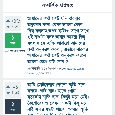
সম্পর্কিত প্রশ্নগুচ্ছ
আমাদের কথা কেউ যদি বারবার
+16
অনুকরণ করে ,যেমন:আমরা কোন
টি ভোট
কিছু বললাম,অপর ব্যক্তিও সাথে সাথে
1
ওই কথাটা বলল,আবার আমরা কিছু
বললাম সে ব্যক্তি আবারো আমাদের
উত্তর
কথা অনুকরণ করল , এভাবে বারবার
377
বার দেখা হয়েছে
আমাদের কথা কেউ অনুকরণ করলে
আমরা রেগে যাই কেন ?
19 জানুয়ারি 2019
জিজ্ঞাসা
করেছেন
Nuzhat Zerin
Islam
(
1,970
পয়েন্ট)
আমি ছোটবেলার কোনো স্মৃতি মনে
+1
করতে পারি নাহ। হাতে গোনা
টি ভোট
কয়েকটা স্মৃতি ছাড়া কিছুই মনে নেই।
1
কৈশোরের ও তেমন একটা কিছু মনে
নাই সবার যতটা থাকে। আমার স্মৃতি
উত্তর