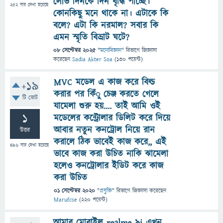
লোভ দিনকে দিন বৃদ্ধি পাচ্ছে।
252
বার দেখা হয়েছে
কোনকিছু মনে থাকে না। এটাকে কি
বলে? এটা কি নরমাল? সবার কি
এমন স্মৃতি বিভ্রাট ঘটে?
08 সেপ্টেম্বর 2025
"
মনোবিজ্ঞান
" বিভাগে
জিজ্ঞাসা
করেছেন
Sadia Akter Soa
(
130
পয়েন্ট)
MVC মডেল এ কাজ করে বিল্ড
+19
করার পর কিঁু চেঞ্জ করতে গেলে
টি ভোট
যামেলা শুরু হয়.... তাই আমি ওই
1
মডেলের কন্ট্রোলার ডিলিট করে দিয়ে
আবার নতুন কনট্রোল নিয়ে রান
উত্তর
করালে ঠিক ভাবেই কাজ করে,, এই
496
বার দেখা হয়েছে
ভাবে কাজ করা উচিত নাকি ঝামেলা
হলেও কনট্রোলার ইডিট করে কাজ
করা উচিত
01 সেপ্টেম্বর 2020
"
প্রযুক্তি
" বিভাগে
জিজ্ঞাসা
করেছেন
Marufcse
(
220
পয়েন্ট)
আমার মোবাইল realme 9i এখন