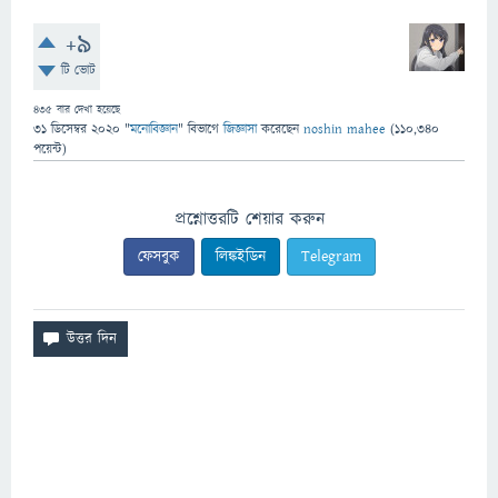
+9
টি ভোট
435
বার দেখা হয়েছে
31 ডিসেম্বর 2020
"
মনোবিজ্ঞান
" বিভাগে
জিজ্ঞাসা
করেছেন
noshin mahee
(
110,340
পয়েন্ট)
প্রশ্নোত্তরটি শেয়ার করুন
ফেসবুক
লিঙ্কইডিন
Telegram