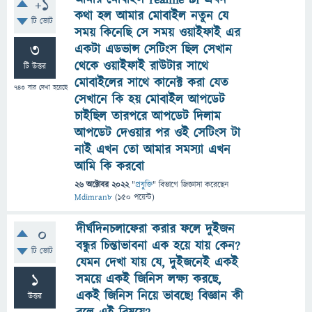
+1
কথা হল আমার মোবাইল নতুন যে
টি ভোট
সময় কিনেছি সে সময় ওয়াইফাই এর
3
একটা এডভান্স সেটিংস ছিল সেখান
থেকে ওয়াইফাই রাউটার সাথে
টি উত্তর
মোবাইলের সাথে কানেক্ট করা যেত
743
বার দেখা হয়েছে
সেখানে কি হয় মোবাইল আপডেট
চাইছিল তারপরে আপডেট দিলাম
আপডেট দেওয়ার পর ওই সেটিংস টা
নাই এখন তো আমার সমস্যা এখন
আমি কি করবো
26 অক্টোবর 2022
"
প্রযুক্তি
" বিভাগে
জিজ্ঞাসা
করেছেন
Mdimran8
(
150
পয়েন্ট)
দীর্ঘদিনচলাফেরা করার ফলে দুইজন
0
বন্ধুর চিন্তাভাবনা এক হয়ে যায় কেন?
টি ভোট
যেমন দেখা যায় যে, দুইজনেই একই
1
সময়ে একই জিনিস লক্ষ্য করছে,
একই জিনিস নিয়ে ভাবছে! বিজ্ঞান কী
উত্তর