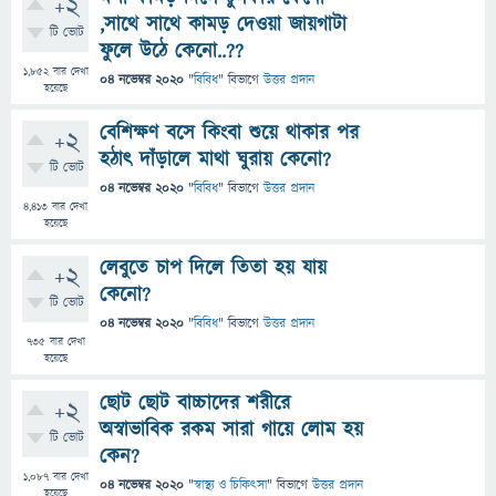
+2
,সাথে সাথে কামড় দেওয়া জায়গাটা
টি ভোট
ফুলে উঠে কেনো..??
1,852
বার দেখা
04 নভেম্বর 2020
"
বিবিধ
" বিভাগে
উত্তর প্রদান
হয়েছে
বেশিক্ষণ বসে কিংবা শুয়ে থাকার পর
+2
হঠাৎ দাঁড়ালে মাথা ঘুরায় কেনো?
টি ভোট
04 নভেম্বর 2020
"
বিবিধ
" বিভাগে
উত্তর প্রদান
4,413
বার দেখা
হয়েছে
লেবুতে চাপ দিলে তিতা হয় যায়
+2
কেনো?
টি ভোট
04 নভেম্বর 2020
"
বিবিধ
" বিভাগে
উত্তর প্রদান
735
বার দেখা
হয়েছে
ছোট ছোট বাচ্চাদের শরীরে
+2
অস্বাভাবিক রকম সারা গায়ে লোম হয়
টি ভোট
কেন?
1,087
বার দেখা
04 নভেম্বর 2020
"
স্বাস্থ্য ও চিকিৎসা
" বিভাগে
উত্তর প্রদান
হয়েছে