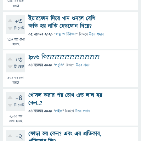
848
বার দেখা
হয়েছে
ইয়ারফোন দিয়ে গান শুনলে বেশি
+3
ক্ষতি হয় নাকি হেডফোন দিয়ে?
টি ভোট
05 নভেম্বর 2020
"
স্বাস্থ্য ও চিকিৎসা
" বিভাগে
উত্তর প্রদান
2,117
বার দেখা
হয়েছে
Ipv6 কি?????????????????????
+3
04 নভেম্বর 2020
"
প্রযুক্তি
" বিভাগে
উত্তর প্রদান
টি ভোট
962
বার দেখা
হয়েছে
গোসল করার পর চোখ এত লাল হয়
+4
কেন..?
টি ভোট
04 নভেম্বর 2020
"
লাইফ
" বিভাগে
উত্তর প্রদান
2,833
বার
দেখা হয়েছে
ফোড়া হয় কেন? এবং এর প্রতিকার,
+2