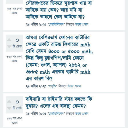
সৌরজগতের ভিতরে ঘুরপাক খায় বা
749
বার দেখা
আটকে যায় কেন? আর যদি না
হয়েছে
আটকে তাহলে কেন আটকে না?
29 এপ্রিল 2023
"
জ্যোতির্বিজ্ঞান
" বিভাগে
উত্তর প্রদান
আমরা বেশিরভাগ ফোনের ব্যাটারির
0
ক্ষেত্রে একটি রাউন্ড ফিগারের mAh
টি ভোট
দেখি যেমন ৪০০০ or ৫০০০ mAh,
363
বার দেখা
কিন্তু কিছু ফ্ল্যাগশিপ/দামি ফোনে
হয়েছে
(যেমন: গুগল, অ্যাপল) 2962 or
৩৮৮৫ mAh এরকম ব্যাটারি mAh
এর কারণ কি?
29 এপ্রিল 2023
"
প্রযুক্তি
" বিভাগে
উত্তর প্রদান
বাইনারি বা ট্রাইনারি স্টার বলতে কি
0
বুঝায়? এদের গ্রহ ব্যবস্থা কেমন?
টি ভোট
29 এপ্রিল 2023
"
জ্যোতির্বিজ্ঞান
" বিভাগে
উত্তর প্রদান
892
বার দেখা
হয়েছে