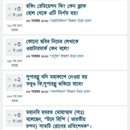
হকিং রেডিয়েশন কি? কেন ব্ল্যাক
+3
হোল থেকে এটি নির্গত হয়?
টি ভোট
08 নভেম্বর 2020
"
জ্যোতির্বিজ্ঞান
" বিভাগে
উত্তর প্রদান
701
বার দেখা
হয়েছে
কোনো ছবির নিচের লেখাকে
+3
ওয়াটারমার্ক কেন বলে?
টি ভোট
08 নভেম্বর 2020
"
প্রযুক্তি
" বিভাগে
উত্তর প্রদান
619
বার দেখা
হয়েছে
সুপারগ্লু যদি মহাকাশে নেওয়া হয়
+2
তবুও কি,সুপারগ্লু শুকিয়ে যাবে?
টি ভোট
08 নভেম্বর 2020
"
পদার্থবিজ্ঞান
" বিভাগে
উত্তর প্রদান
354
বার দেখা
হয়েছে
মহানবি হযরত মোহাম্মাদ (সাঃ)
+3
বলেছেন, "উদে হিন্দি ( ভারতীয়
টি ভোট
চন্দন) সাতটি রোগের প্রতিশেধক"।