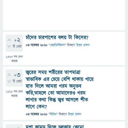
চাঁদের চারপাশের বলয় টা কিসের?
+2
04 নভেম্বর 2020
"
জ্যোতির্বিজ্ঞান
" বিভাগে
উত্তর প্রদান
টি ভোট
1,367
বার দেখা
হয়েছে
জ্বরের সময় শরীরের তাপমাত্রা
+3
স্বাভাবিক এর চেয়ে বেশি থাকায় গায়ে
টি ভোট
হাত দিলে আমরা গরম অনুভব
2,516
বার দেখা
করি,তাহলে তো আমাদেরও গরম
হয়েছে
লাগার কথা কিন্তু জ্বর আসলে শীত
লাগে কেন?
04 নভেম্বর 2020
"
বিবিধ
" বিভাগে
উত্তর প্রদান
মশা কামড় দিলে চুলকায় কেনো