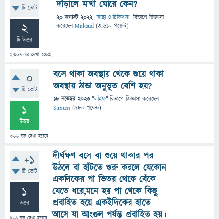
দাঁড়ালে মাথা ঘোরে কেন?
টি ভোট
20 অগাস্ট 2022
"
স্বাস্থ্য ও চিকিৎসা
" বিভাগে
জিজ্ঞাসা
2
করেছেন
Maksud
(
3,610
পয়েন্ট)
টি উত্তর
2,307
বার দেখা হয়েছে
বসে থাকা অবস্থায় থেকে শুয়ে থাকা
0
অবস্থায় ঠান্ডা অনুভূত বেশি হয়?
টি ভোট
18 নভেম্বর 2023
"
লাইফ
" বিভাগে
জিজ্ঞাসা
করেছেন
1
Simum
(
980
পয়েন্ট)
উত্তর
366
বার দেখা হয়েছে
দীর্ঘক্ষণ বসে বা শুয়ে থাকার পর
+1
উঠলে বা হাঁটতে শুরু করলে যেকোন
টি ভোট
একদিকের পা ভিতর থেকে বেঁকে
1
যেতে ধরে,মনে হয় পা থেকে কিছু
প্রবাহিত হয়ে একইদিকের হাতে
উত্তর
আসে যা আংগুল পর্যন্ত প্রবাহিত হয়।
961
বার দেখা হয়েছে