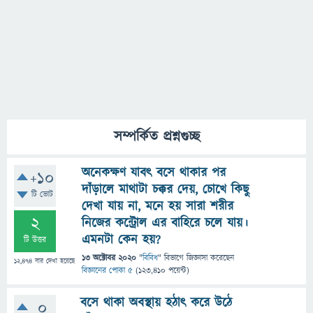
সম্পর্কিত প্রশ্নগুচ্ছ
অনেকক্ষণ যাবৎ বসে থাকার পর
+10
দাঁড়ালে মাথাটা চক্কর দেয়, চোখে কিছু
টি ভোট
দেখা যায় না, মনে হয় সারা শরীর
2
নিজের কন্ট্রোল এর বাহিরে চলে যায়।
এমনটা কেন হয়?
টি উত্তর
13 অক্টোবর 2020
"
বিবিধ
" বিভাগে
জিজ্ঞাসা
করেছেন
12,474
বার দেখা হয়েছে
বিজ্ঞানের পোকা ৫
(
123,410
পয়েন্ট)
বসে থাকা অবস্থায় হঠাৎ করে উঠে
0