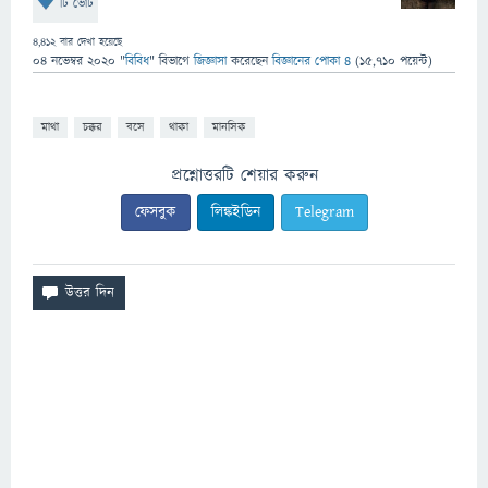
টি ভোট
4,412
বার দেখা হয়েছে
04 নভেম্বর 2020
"
বিবিধ
" বিভাগে
জিজ্ঞাসা
করেছেন
বিজ্ঞানের পোকা ৪
(
15,710
পয়েন্ট)
মাথা
চক্কর
বসে
থাকা
মানসিক
প্রশ্নোত্তরটি শেয়ার করুন
ফেসবুক
লিঙ্কইডিন
Telegram