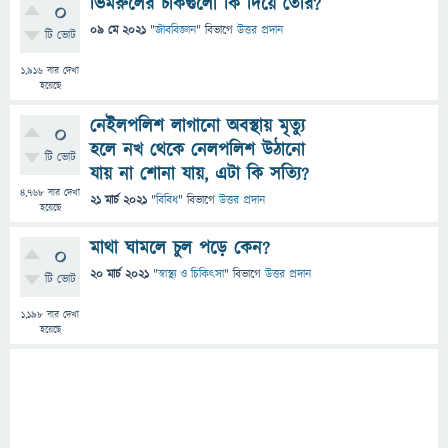
ভিমরুলের চাকগুলো কি দিয়ে তৈরি?
0
09 মে 2021
"
জীববিজ্ঞান
" বিভাগে
উত্তর প্রদান
টি ভোট
1,916
বার দেখা
হয়েছে
নেইলপলিশ লাগানো অবস্থায় মৃত‍্যু
0
হলে নখ থেকে নেলপলিশ উঠানো
টি ভোট
যায় না শোনা যায়, এটা কি সত্যি?
4,768
বার দেখা
21 মার্চ 2021
"
বিবিধ
" বিভাগে
উত্তর প্রদান
হয়েছে
মাথা ঘামলে চুল পড়ে কেন?
0
20 মার্চ 2021
"
স্বাস্থ্য ও চিকিৎসা
" বিভাগে
উত্তর প্রদান
টি ভোট
1,198
বার দেখা
হয়েছে