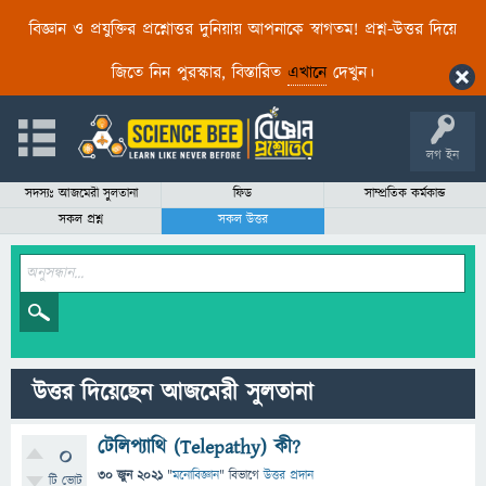
বিজ্ঞান ও প্রযুক্তির প্রশ্নোত্তর দুনিয়ায় আপনাকে স্বাগতম! প্রশ্ন-উত্তর দিয়ে
জিতে নিন পুরস্কার, বিস্তারিত
এখানে
দেখুন।
লগ ইন
সদস্যঃ আজমেরী সুলতানা
ফিড
সাম্প্রতিক কর্মকান্ড
সকল প্রশ্ন
সকল উত্তর
উত্তর দিয়েছেন আজমেরী সুলতানা
টেলিপ্যাথি (Telepathy) কী?
0
30 জুন 2021
"
মনোবিজ্ঞান
" বিভাগে
উত্তর প্রদান
টি ভোট