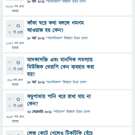
10 মার্চ 2021
"
জীববিজ্ঞান
" বিভাগে
উত্তর প্রদান
4,209
বার দেখা
হয়েছে
ফাঁকা ঘরে কথা বললে গমগম
0
আওয়াজ হয় কেন?
টি ভোট
10 মার্চ 2021
"
পদার্থবিজ্ঞান
" বিভাগে
উত্তর প্রদান
1,050
বার দেখা
হয়েছে
মাদকাসক্তি এবং মানসিক সমস্যায়
0
মিউজিক থেরাপি কেন ব‍্যবহার করা
টি ভোট
হয়?
361
বার দেখা
10 মার্চ 2021
"
মনোবিজ্ঞান
" বিভাগে
উত্তর প্রদান
হয়েছে
কচুপাতায় পানি ধরে রাখা যায় না
0
কেন?
টি ভোট
22 ফেব্রুয়ারি 2021
"
পরিবেশ
" বিভাগে
উত্তর প্রদান
4,165
বার দেখা
হয়েছে
লেজ কেটে গেলেও টিকটিকি বেঁচে