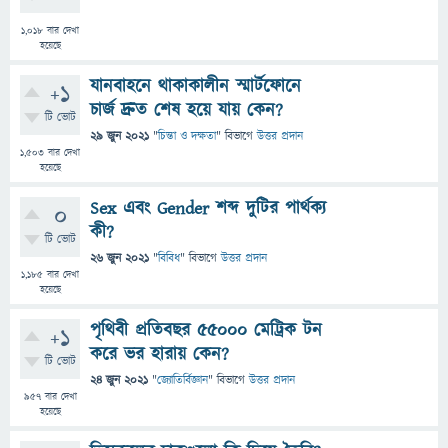
1,018
বার দেখা
হয়েছে
যানবাহনে থাকাকালীন স্মার্টফোনে
+1
চার্জ দ্রুত শেষ হয়ে যায় কেন?
টি ভোট
29 জুন 2021
"
চিন্তা ও দক্ষতা
" বিভাগে
উত্তর প্রদান
1,503
বার দেখা
হয়েছে
Sex এবং Gender শব্দ দুটির পার্থক‍্য
0
কী?
টি ভোট
26 জুন 2021
"
বিবিধ
" বিভাগে
উত্তর প্রদান
1,185
বার দেখা
হয়েছে
পৃথিবী প্রতিবছর ৫৫০০০ মেট্রিক টন
+1
করে ভর হারায় কেন?
টি ভোট
24 জুন 2021
"
জ্যোতির্বিজ্ঞান
" বিভাগে
উত্তর প্রদান
957
বার দেখা
হয়েছে