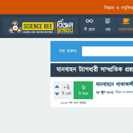
বিজ্ঞান ও প্রযুক্
বী হোম
প্রশ্ন
গরমাগরম
প্রশ্ন করুন:
যানবাহন ট্যাগধারী সাম্প্রতিক প্রশ্
যানবাহনে থাকাকালী
+2
6
28 জুন 2021
"
চিন্তা ও দক্ষত
টি ভোট
টি উত্তর
1,503
বার দেখা হয়েছে