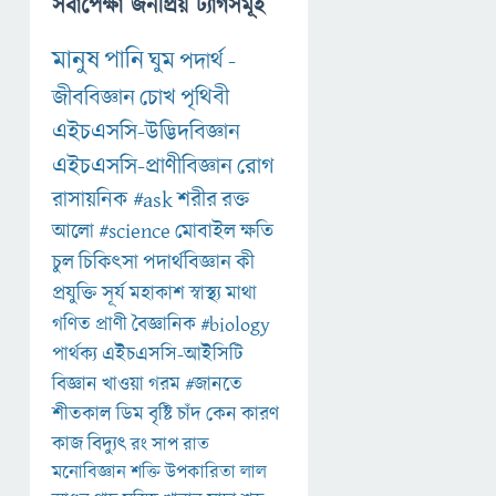
সর্বাপেক্ষা জনপ্রিয় ট্যাগসমূহ
মানুষ
পানি
ঘুম
পদার্থ
-
জীববিজ্ঞান
চোখ
পৃথিবী
এইচএসসি-উদ্ভিদবিজ্ঞান
এইচএসসি-প্রাণীবিজ্ঞান
রোগ
রাসায়নিক
#ask
শরীর
রক্ত
আলো
#science
মোবাইল
ক্ষতি
চুল
চিকিৎসা
পদার্থবিজ্ঞান
কী
প্রযুক্তি
সূর্য
মহাকাশ
স্বাস্থ্য
মাথা
গণিত
প্রাণী
বৈজ্ঞানিক
#biology
পার্থক্য
এইচএসসি-আইসিটি
বিজ্ঞান
খাওয়া
গরম
#জানতে
শীতকাল
ডিম
বৃষ্টি
চাঁদ
কেন
কারণ
কাজ
বিদ্যুৎ
রং
সাপ
রাত
মনোবিজ্ঞান
শক্তি
উপকারিতা
লাল