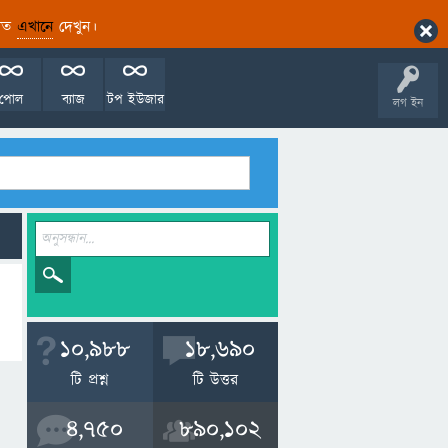
ারিত
এখানে
দেখুন।
পোল
ব্যাজ
টপ ইউজার
লগ ইন
10,988
18,690
টি প্রশ্ন
টি উত্তর
4,750
890,102