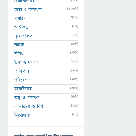
জ্যোতির্বিজ্ঞান
(1,989)
স্বাস্থ্য ও চিকিৎসা
(736)
প্রযুক্তি
(67)
আইকিউ
(81)
সৃজনশীলতা
(388)
লাইফ
(749)
বিবিধ
(385)
চিন্তা ও দক্ষতা
(620)
প্রাণিবিদ্যা
(225)
পরিবেশ
(487)
মনোবিজ্ঞান
(669)
তত্ত্ব ও গবেষণা
(112)
বাংলাদেশ ও বিশ্ব
(62)
মিথোলজি