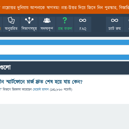
তির প্রশ্নোত্তর দুনিয়ায় আপনাকে স্বাগতম! প্রশ্ন-উত্তর দিয়ে জিতে নিন পুরস্কার, বিস্ত
!
অনুত্তরিত
বিভাগসমূহ
সদস্যবৃন্দ
প্রশ্ন করুন
FAQ
চ্যাট রুম
নগুলো
ন স্মার্টফোনে চার্জ দ্রুত শেষ হয়ে যায় কেন?
া
" বিভাগে
জিজ্ঞাসা
করেছেন
মেহেদী হাসান
(
141,860
পয়েন্ট)