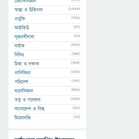
জ্যোতির্বিজ্ঞান
(1,989)
স্বাস্থ্য ও চিকিৎসা
(736)
প্রযুক্তি
(67)
আইকিউ
(81)
সৃজনশীলতা
(388)
লাইফ
(749)
বিবিধ
(385)
চিন্তা ও দক্ষতা
(620)
প্রাণিবিদ্যা
(225)
পরিবেশ
(488)
মনোবিজ্ঞান
(669)
তত্ত্ব ও গবেষণা
(112)
বাংলাদেশ ও বিশ্ব
(62)
মিথোলজি