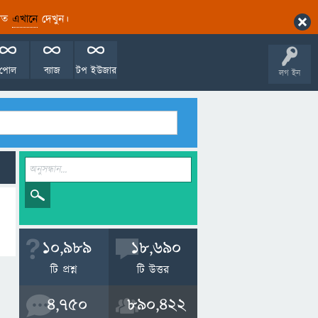
ারিত
এখানে
দেখুন।
পোল
ব্যাজ
টপ ইউজার
লগ ইন
10,989
18,690
টি প্রশ্ন
টি উত্তর
4,750
890,422