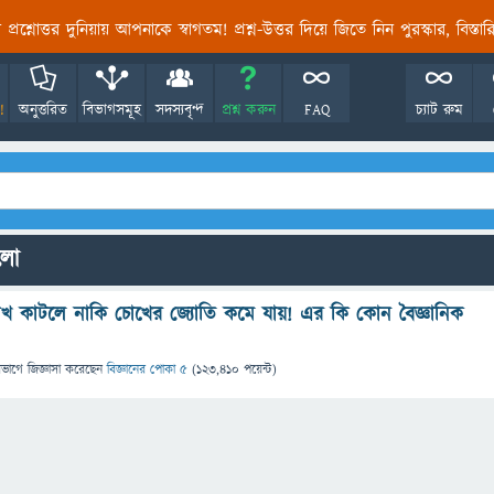
তির প্রশ্নোত্তর দুনিয়ায় আপনাকে স্বাগতম! প্রশ্ন-উত্তর দিয়ে জিতে নিন পুরস্কার, বিস্ত
!
অনুত্তরিত
বিভাগসমূহ
সদস্যবৃন্দ
প্রশ্ন করুন
FAQ
চ্যাট রুম
ুলো
খ কাটলে নাকি চোখের জ্যোতি কমে যায়! এর কি কোন বৈজ্ঞানিক
িভাগে
জিজ্ঞাসা
করেছেন
বিজ্ঞানের পোকা ৫
(
123,410
পয়েন্ট)