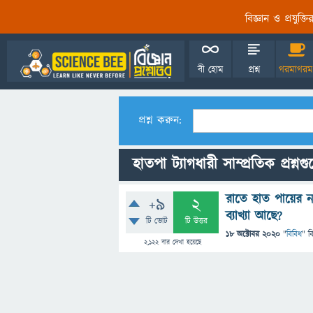
বিজ্ঞান ও প্রযুক্
বী হোম
প্রশ্ন
গরমাগরম
প্রশ্ন করুন:
হাতপা ট্যাগধারী সাম্প্রতিক প্রশ্নগ
রাতে হাত পায়ের ন
+9
2
ব্যাখ্যা আছে?
টি ভোট
টি উত্তর
18 অক্টোবর 2020
"
বিবিধ
" ব
2,122
বার দেখা হয়েছে