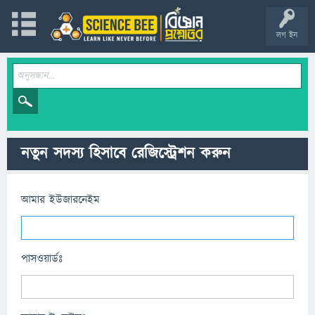
লগ ইন
নতুন সদস্য হিসাবে রেজিস্ট্রেশন করুন
আমার ইউজারনেইম
পাসওয়ার্ডঃ