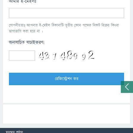
আমার ই-মেইলঃ
গোপনীয়তাঃ আপনার ই-মেইল ঠিকানাটি তৃতীয় কোন পক্ষের নিকট বিক্রয় কিংবা
ভাগাভাগি করা হবে না ।
অনাযাচিত যাচাইকরণ:
মতামত পাঠান