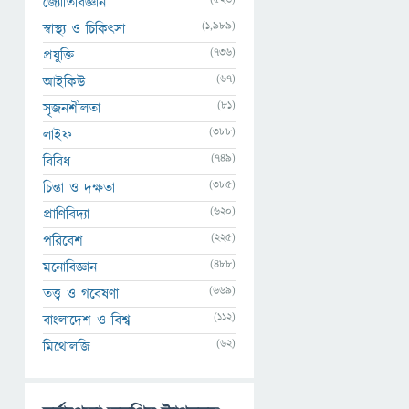
জ্যোতির্বিজ্ঞান
(1,989)
স্বাস্থ্য ও চিকিৎসা
(736)
প্রযুক্তি
(67)
আইকিউ
(81)
সৃজনশীলতা
(388)
লাইফ
(749)
বিবিধ
(385)
চিন্তা ও দক্ষতা
(620)
প্রাণিবিদ্যা
(225)
পরিবেশ
(488)
মনোবিজ্ঞান
(669)
তত্ত্ব ও গবেষণা
(112)
বাংলাদেশ ও বিশ্ব
(62)
মিথোলজি