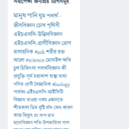
সর্বাপেক্ষা জনপ্রিয় ট্যাগসমূহ
মানুষ
পানি
ঘুম
পদার্থ
-
জীববিজ্ঞান
চোখ
পৃথিবী
এইচএসসি-উদ্ভিদবিজ্ঞান
এইচএসসি-প্রাণীবিজ্ঞান
রোগ
রাসায়নিক
#ask
শরীর
রক্ত
আলো
#science
মোবাইল
ক্ষতি
চুল
চিকিৎসা
পদার্থবিজ্ঞান
কী
প্রযুক্তি
সূর্য
মহাকাশ
স্বাস্থ্য
মাথা
গণিত
প্রাণী
বৈজ্ঞানিক
#biology
পার্থক্য
এইচএসসি-আইসিটি
বিজ্ঞান
খাওয়া
গরম
#জানতে
শীতকাল
ডিম
বৃষ্টি
চাঁদ
কেন
কারণ
কাজ
বিদ্যুৎ
রং
সাপ
রাত
মনোবিজ্ঞান
শক্তি
উপকারিতা
লাল