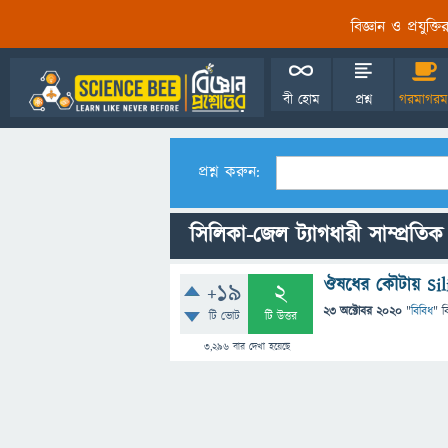
বিজ্ঞান ও প্রযুক্
বী হোম
প্রশ্ন
গরমাগরম
প্রশ্ন করুন:
সিলিকা-জেল ট্যাগধারী সাম্প্রতিক প
ঔষধের কৌটায় Sili
+19
2
23 অক্টোবর 2020
"
বিবিধ
" ব
টি ভোট
টি উত্তর
3,296
বার দেখা হয়েছে