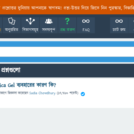
তির প্রশ্নোত্তর দুনিয়ায় আপনাকে স্বাগতম! প্রশ্ন-উত্তর দিয়ে জিতে নিন পুরস্কার, বিস্ত
!
অনুত্তরিত
বিভাগসমূহ
সদস্যবৃন্দ
প্রশ্ন করুন
FAQ
চ্যাট রুম
্রশ্নগুলো
ca Gel ব্যবহারের কারণ কি?
িভাগে
জিজ্ঞাসা
করেছেন
Sadia Chowdhury
(
17,760
পয়েন্ট)