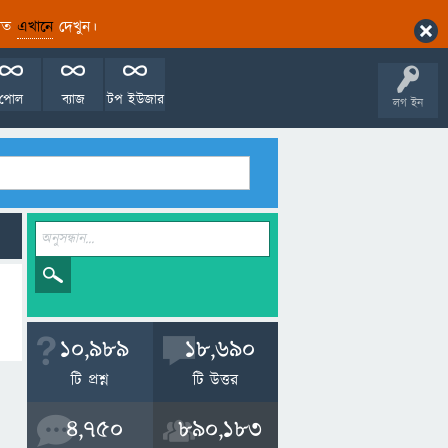
ারিত
এখানে
দেখুন।
পোল
ব্যাজ
টপ ইউজার
লগ ইন
10,989
18,690
টি প্রশ্ন
টি উত্তর
4,750
890,183