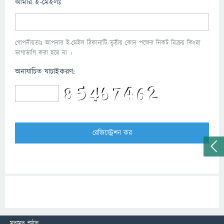
আমার ই-মেইলঃ
গোপনীয়তাঃ আপনার ই-মেইল ঠিকানাটি তৃতীয় কোন পক্ষের নিকট বিক্রয় কিংবা
ভাগাভাগি করা হবে না ।
অনাযাচিত যাচাইকরণ:
মতামত পাঠান