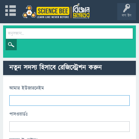
লগ ইন
নতুন সদস্য হিসাবে রেজিস্ট্রেশন করুন
আমার ইউজারনেইম
পাসওয়ার্ডঃ