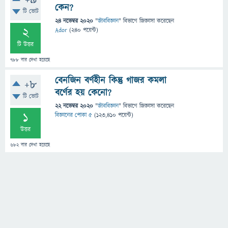
+9
কেন?
টি ভোট
24 নভেম্বর 2020
"
জীববিজ্ঞান
" বিভাগে
জিজ্ঞাসা
করেছেন
2
Ador
(
240
পয়েন্ট)
টি উত্তর
788
বার দেখা হয়েছে
বেনজিন বর্ণহীন কিন্তু গাজর কমলা
+8
বর্ণের হয় কেনো?
টি ভোট
22 নভেম্বর 2020
"
জীববিজ্ঞান
" বিভাগে
জিজ্ঞাসা
করেছেন
1
বিজ্ঞানের পোকা ৫
(
123,410
পয়েন্ট)
উত্তর
682
বার দেখা হয়েছে