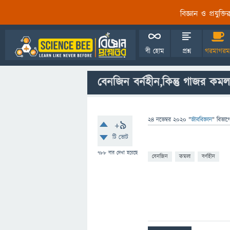
বিজ্ঞান ও প্রযুক্
বী হোম
প্রশ্ন
গরমাগরম
বেনজিন বর্নহীন,কিন্তু গাজর কমল
24 নভেম্বর 2020
"
জীববিজ্ঞান
" বিভাগ
+9
টি ভোট
788
বার দেখা হয়েছে
বেনজিন
কমলা
বর্ণহীন