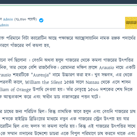
েন
Admin
(
71,360
পয়েন্ট)
Admin
 পরিমানে বিটা ক্যারোটিন আছে পক্ষান্তরে অ্যান্থোসায়ানিন নামক রঞ্জক পদার্থের
ারণে গাঁজরের বর্ণ কমলা হয়,
োনো বর্ণ ছিলোনা । বেগুনি অথবা হলুদ গাজরের থেকে কমলা গাজরের উৎপত্তির
ঞানিক, তার থেকে বেশি রাজনৈতিক। রোমানরা দক্ষিণ ফ্রান্সে Arausio নামে একটি
usio শহরটিকে "Aurenja" নামে উচ্চারণ করা হত। খুব সম্ভবত, এর থেকে
। পরবর্তী কালে, William the Silent ১৫৪৪ সালে Nassau থেকে এসে শাসন
illiam of Orange উপাধি দেওয়া হয়। তাঁর নেতৃত্বে ১৫০০ দশকের শেষ দিকে
তি আত্মপ্রকাশ করে এবং স্বাধীন ডাচ প্রজাতন্ত্রের পত্তন ঘটে।
চাষের জন্য পরিচিত ছিল। কিন্তু প্রাথমিক ভাবে হলুদ এবং বেগুনি গাজরের চাষ
 শতকে হাইব্রিড ব্রিডিংয়ের মাধ্যমে নতুন এক গাজরের স্ট্রেন উৎপন্ন হয় যার
 ক্যারোটিন ছিল এবং ফলত তা কমলা বর্ণের হয়। কিন্তু এই গাজরের উৎপত্তির সাথে
ে সম্মান প্রদানের উদ্দেশ্যে ডাচরা একে বিপুল পরিমাণে চাষ করতে থাকে এবং