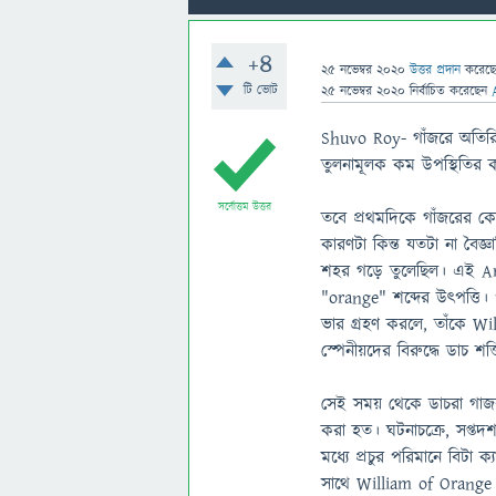
+4
25 নভেম্বর 2020
উত্তর প্রদান
করেছ
টি ভোট
25 নভেম্বর 2020
নির্বাচিত
করেছেন
Shuvo Roy- গাঁজরে অতিরিক্ত
তুলনামূলক কম উপস্থিতির ক
সর্বোত্তম উত্তর
তবে প্রথমদিকে গাঁজরের ক
কারণটা কিন্ত যতটা না বৈজ্
শহর গড়ে তুলেছিল। এই Ara
"orange" শব্দের উৎপত্তি
ভার গ্রহণ করলে, তাঁকে W
স্পেনীয়দের বিরুদ্ধে ডাচ শক্
সেই সময় থেকে ডাচরা গাজর 
করা হত। ঘটনাচক্রে, সপ্তদশ
মধ্যে প্রচুর পরিমানে বিটা
সাথে William of Orange ক