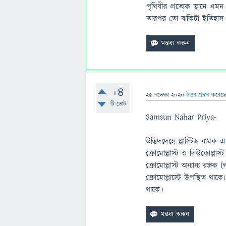
পৃথিবীর প্রত্যেক স্থানে এম
তারপর তো বাকিটা ইতিহাস
+4
25 নভেম্বর 2020
উত্তর প্রদান
করেছ
টি ভোট
Samsun Nahar Priya-
উদ্ভিদদেহে প্লাস্টিড নামক এ
ক্রোমোপ্লাস্ট ও লিউকোপ্লাস
ক্রোমোপ্লাস্ট অন্যান্য রঞ্
ক্রোমোপ্লাস্টে উপস্থিত থা
থাকে।