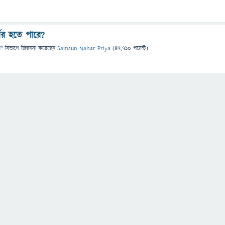
ণের হতে পারে?
ন
" বিভাগে
জিজ্ঞাসা
করেছেন
Samsun Nahar Priya
(
47,710
পয়েন্ট)