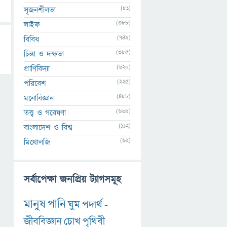
(81)
সৃজনশীলতা
(388)
লাইফ
(749)
বিবিধ
(385)
চিন্তা ও দক্ষতা
(620)
প্রাণিবিদ্যা
(225)
পরিবেশ
(488)
মনোবিজ্ঞান
(669)
তত্ত্ব ও গবেষণা
(112)
বাংলাদেশ ও বিশ্ব
(62)
মিথোলজি
সর্বাপেক্ষা জনপ্রিয় ট্যাগসমূহ
মানুষ
পানি
ঘুম
পদার্থ
-
জীববিজ্ঞান
চোখ
পৃথিবী