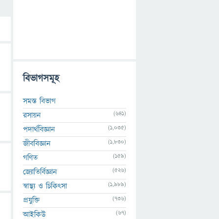
বিভাগসমূহ
সমস্ত বিভাগ
(641)
রসায়ন
(1,035)
পদার্থবিজ্ঞান
(1,830)
জীববিজ্ঞান
(159)
গণিত
(526)
জ্যোতির্বিজ্ঞান
(1,989)
স্বাস্থ্য ও চিকিৎসা
(736)
প্রযুক্তি
(67)
আইকিউ