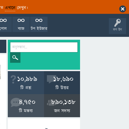
ারিত
এখানে
দেখুন।
পোল
ব্যাজ
টপ ইউজার
লগ ইন
10,989
18,690
টি প্রশ্ন
টি উত্তর
4,750
890,138
টি মন্তব্য
জন সদস্য