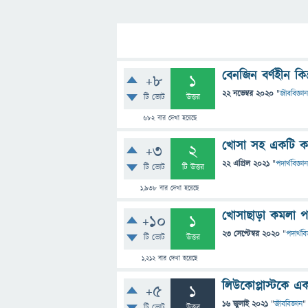
বেনজিন বর্ণহীন কি
+8
1
22 নভেম্বর 2020
"
জীববিজ্ঞান
টি ভোট
উত্তর
682
বার দেখা হয়েছে
খোসা সহ একটি কমল
+3
2
22 এপ্রিল 2021
"
পদার্থবিজ্ঞান
টি ভোট
টি উত্তর
1,938
বার দেখা হয়েছে
খোসাছাড়া কমলা পা
+10
1
23 সেপ্টেম্বর 2020
"
পদার্থবি
টি ভোট
উত্তর
1,212
বার দেখা হয়েছে
লিউকোপ্লাস্টকে এ
+5
1
16 জুলাই 2021
"
জীববিজ্ঞান
"
টি ভোট
উত্তর