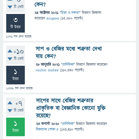
0
কেন?
টি ভোট
29 অক্টোবর 2021
"
চিন্তা ও দক্ষতা
" বিভাগে
জিজ্ঞাসা
3
করেছেন
Anupom
(
15,280
পয়েন্ট)
টি উত্তর
1,271
বার দেখা হয়েছে
সাপ ও বেজির মধ্যে শত্রুতা দেখা
+10
যায় কেন?
টি ভোট
28 জানুয়ারি 2021
"
প্রাণিবিদ্যা
" বিভাগে
জিজ্ঞাসা
করেছেন
1
noshin mahee
(
110,340
পয়েন্ট)
উত্তর
1,539
বার দেখা হয়েছে
সাপের সাথে বেজির শত্রুতার
+7
প্রাকৃতিক বা বৈজ্ঞানিক কোনো যুক্তি
টি ভোট
রয়েছে?
1
23 অগাস্ট 2020
"
প্রাণিবিদ্যা
" বিভাগে
জিজ্ঞাসা
করেছেন
বিজ্ঞানের পোকা ৫
(
123,410
পয়েন্ট)
উত্তর