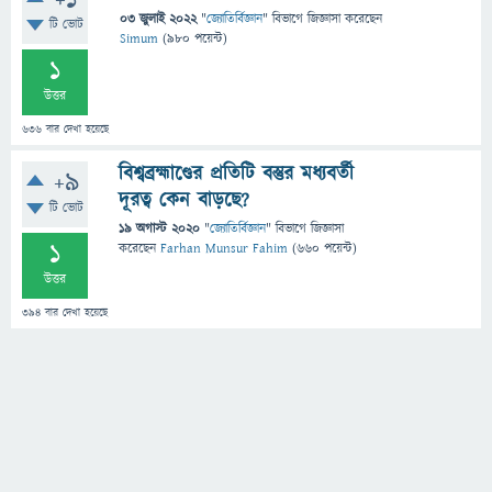
+1
03 জুলাই 2022
"
জ্যোতির্বিজ্ঞান
" বিভাগে
জিজ্ঞাসা
করেছেন
টি ভোট
Simum
(
980
পয়েন্ট)
1
উত্তর
636
বার দেখা হয়েছে
বিশ্বব্রহ্মাণ্ডের প্রতিটি বস্তুর মধ্যবর্তী
+9
দূরত্ব কেন বাড়ছে?
টি ভোট
19 অগাস্ট 2020
"
জ্যোতির্বিজ্ঞান
" বিভাগে
জিজ্ঞাসা
1
করেছেন
Farhan Munsur Fahim
(
660
পয়েন্ট)
উত্তর
394
বার দেখা হয়েছে