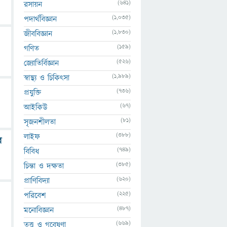
(641)
রসায়ন
(1,035)
পদার্থবিজ্ঞান
(1,830)
জীববিজ্ঞান
(159)
গণিত
(526)
জ্যোতির্বিজ্ঞান
(1,989)
স্বাস্থ্য ও চিকিৎসা
(736)
প্রযুক্তি
(67)
আইকিউ
(81)
সৃজনশীলতা
(388)
লাইফ
র
(749)
বিবিধ
(385)
চিন্তা ও দক্ষতা
(620)
প্রাণিবিদ্যা
(225)
পরিবেশ
(487)
মনোবিজ্ঞান
(669)
তত্ত্ব ও গবেষণা