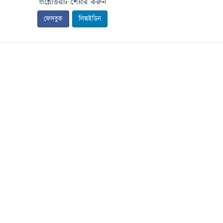
প্রশ্নোত্তরটি শেয়ার করুন
ফেসবুক
লিঙ্কইডিন