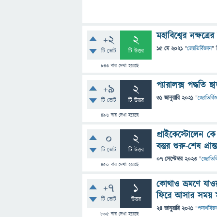
মহাবিশ্বের নক্ষত্র
+2
2
15 মে 2021
"
জ্যোতির্বিজ্ঞান
" 
টি ভোট
টি উত্তর
843
বার দেখা হয়েছে
প্যারালক্স পদ্ধতি 
+9
2
31 জানুয়ারি 2021
"
জ্যোতির্বিজ
টি ভোট
টি উত্তর
496
বার দেখা হয়েছে
প্রাইকেস্টোলেন ক
0
2
বস্তুর শুরু-শেষ প্রা
টি ভোট
টি উত্তর
07 সেপ্টেম্বর 2023
"
জ্যোতির্ব
450
বার দেখা হয়েছে
কোথাও ভ্রমণে যাওয়
+7
1
ফিরে আসার সময় ম
টি ভোট
উত্তর
24 জানুয়ারি 2021
"
পদার্থবিজ্ঞ
805
বার দেখা হয়েছে