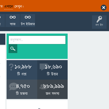
ারিত
এখানে
দেখুন।
ল
ব্যাজ
টপ ইউজার
লগ ইন
10,988
18,690
টি প্রশ্ন
টি উত্তর
ট
4,750
889,999
টি মন্তব্য
জন সদস্য