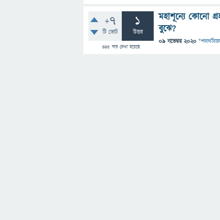
মহাশূন্যে কোনো গ্
+7
1
বুঝে?
টি ভোট
উত্তর
09 নভেম্বর 2020
"
পদার্থবিজ্
445
বার দেখা হয়েছে