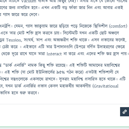
 মানে এটিতে Vacuum ব্যতীত আর কিছুই নেই)। এবার এতে যে কোনো গ্যাসের
পূরণের জন্য প্রসারিত হবে। এখন একটি বড় ফাঁকা জার নিন এবং আবার একই
র গ্যাস জারে ভরে দেবে।
রপি। যেমন, গ্যাস ভ্যাকুয়াম জারে ছড়িয়ে পড়ে নিজেকে স্থিতিশীল (comfort)
ি এতে তার মোট শক্তি হ্রাস করতে চায়। সিস্টেমটি যখন একটি ছোট অঞ্চলে
চুর Tension, সংঘর্ষ, তাপ এবং অভ্যন্তরীণ শক্তি থাকে। এসব প্রভাবের ফলেই,
তে চেষ্টা করে । এইভাবে এটি তার উপাদানগুলি (উপরে বর্ণিত উদাহরণের ক্ষেত্রে
থেকে দূরে রাখে যাতে তারা Interact না করে এবং এদের শক্তি স্তর হ্রাস পায়।
"ডার্ক এনার্জি" নামক কিছু শক্তি রয়েছে। এই শক্তিটি আমাদের মহাবিশ্বের
be)। এই শক্তি (যা মোট ইউনিভার্সের 95% গঠন করে) এতটাই শক্তিশালী যে
হাবিশ্বের বস্তুগুলোকে একসাথে রাখতে। সুতরাং মহাবিশ্ব প্রসারিত হতে থাকে। এটি
ত হবে, যখন ডার্ক এনার্জির প্রভাব কেবল মহাকর্ষীয় আকর্ষণীয় (Gravitational
প্রভাবিত হতে শুরু করবে।