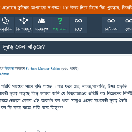
তির প্রশ্নোত্তর দুনিয়ায় আপনাকে স্বাগতম! প্রশ্ন-উত্তর দিয়ে জিতে নিন পুরস্কার, বিস্ত
অনুত্তরিত
বিভাগসমূহ
সদস্যবৃন্দ
প্রশ্ন করুন
FAQ
চ্যাট রুম
পো
র্তী দূরত্ব কেন বাড়ছে?
াগে
জিজ্ঞাসা
করেছেন
Farhan Munsur Fahim
(
660
পয়েন্ট)
Admin
 পরিধি সময়ের সাথে বৃদ্ধি পাচ্ছে । যার ফলে গ্রহ, নক্ষত্র,গ্যালাক্সি, উল্কা প্রভৃতি
 মধ্যবর্তী দূরত্ব বাড়ছে।কিন্তু আমরা জানি যে বিশ্বব্রহ্মাণ্ডের প্রতিটি বস্তু নিজেদের নির্দিষ্
।তাহলে কেনো এই আকর্ষণ বল থাকা সত্ত্বেও এদের মধ্যেবর্তী দূরত্ব তৈরি
 বল কি কমে যাচ্ছে নাকি অন্য কিছু???