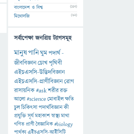
(112)
বাংলাদেশ ও বিশ্ব
(62)
মিথোলজি
সর্বাপেক্ষা জনপ্রিয় ট্যাগসমূহ
মানুষ
পানি
ঘুম
পদার্থ
-
জীববিজ্ঞান
চোখ
পৃথিবী
এইচএসসি-উদ্ভিদবিজ্ঞান
এইচএসসি-প্রাণীবিজ্ঞান
রোগ
রাসায়নিক
#ask
শরীর
রক্ত
আলো
#science
মোবাইল
ক্ষতি
চুল
চিকিৎসা
পদার্থবিজ্ঞান
কী
প্রযুক্তি
সূর্য
মহাকাশ
স্বাস্থ্য
মাথা
গণিত
প্রাণী
বৈজ্ঞানিক
#biology
পার্থক্য
এইচএসসি-আইসিটি