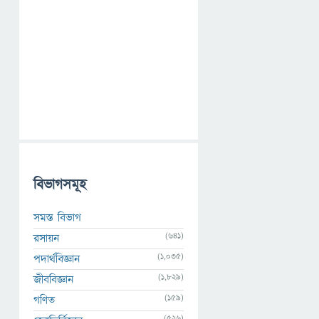
বিভাগসমূহ
সমস্ত বিভাগ
(641)
রসায়ন
(1,035)
পদার্থবিজ্ঞান
(1,829)
জীববিজ্ঞান
(159)
গণিত
(526)