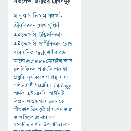
সর্বাপেক্ষা জনপ্রিয় ট্যাগসমূহ
মানুষ
পানি
ঘুম
পদার্থ
-
জীববিজ্ঞান
চোখ
পৃথিবী
এইচএসসি-উদ্ভিদবিজ্ঞান
এইচএসসি-প্রাণীবিজ্ঞান
রোগ
রাসায়নিক
#ask
শরীর
রক্ত
আলো
#science
মোবাইল
ক্ষতি
চুল
চিকিৎসা
পদার্থবিজ্ঞান
কী
প্রযুক্তি
সূর্য
মহাকাশ
স্বাস্থ্য
মাথা
গণিত
প্রাণী
বৈজ্ঞানিক
#biology
পার্থক্য
এইচএসসি-আইসিটি
বিজ্ঞান
খাওয়া
গরম
#জানতে
শীতকাল
ডিম
বৃষ্টি
চাঁদ
কেন
কারণ
কাজ
বিদ্যুৎ
রং
সাপ
রাত
মনোবিজ্ঞান
শক্তি
উপকারিতা
লাল