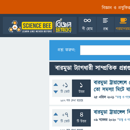
বিজ্ঞান ও প্রযুক্
বী হোম
প্রশ্ন
গরমাগরম
প্রশ্ন করুন:
বারমুডা ট্যাগধারী সাম্প্রতিক প্রশ্ন
বারমুডা ট্রায়াঙ্গ
+1
1
তো সমস্যা মিটে যা
টি ভোট
উত্তর
25 এপ্রিল 2021
"
তত্ত্ব ও গব
657
বার দেখা হয়েছে
বারমুডা ট্রায়াঙ্গ
+7
4
09 নভেম্বর 2020
"
তত্ত্ব ও 
টি ভোট
টি উত্তর