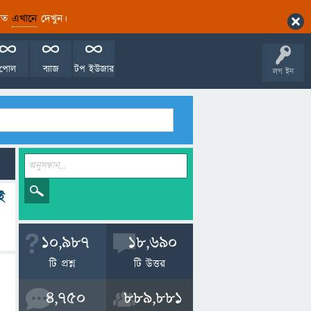
ারিত
এখানে
দেখুন।
পোল
ব্যাজ
টপ ইউজার
লগ ইন
েই
10,987
18,690
টি প্রশ্ন
টি উত্তর
4,750
889,881