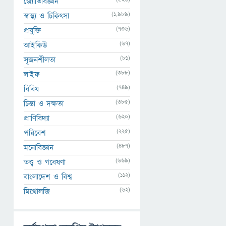
জ্যোতির্বিজ্ঞান
(1,989)
স্বাস্থ্য ও চিকিৎসা
(736)
প্রযুক্তি
(67)
আইকিউ
(81)
সৃজনশীলতা
(388)
লাইফ
(749)
বিবিধ
(385)
চিন্তা ও দক্ষতা
(620)
প্রাণিবিদ্যা
(225)
পরিবেশ
(487)
মনোবিজ্ঞান
(669)
তত্ত্ব ও গবেষণা
(112)
বাংলাদেশ ও বিশ্ব
(62)
মিথোলজি