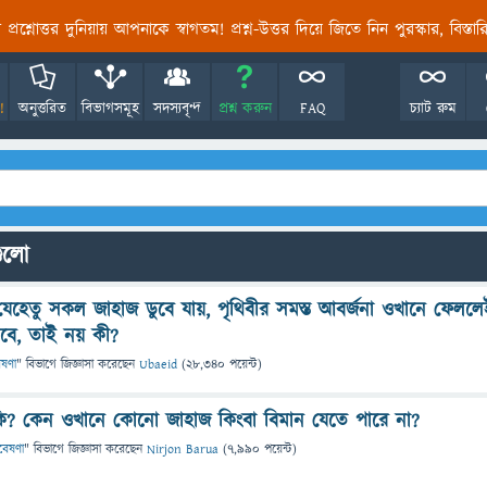
তির প্রশ্নোত্তর দুনিয়ায় আপনাকে স্বাগতম! প্রশ্ন-উত্তর দিয়ে জিতে নিন পুরস্কার, বিস্ত
!
অনুত্তরিত
বিভাগসমূহ
সদস্যবৃন্দ
প্রশ্ন করুন
FAQ
চ্যাট রুম
গুলো
েলে যেহেতু সকল জাহাজ ডুবে যায়, পৃথিবীর সমস্ত আবর্জনা ওখানে ফেলল
বে, তাই নয় কী?
েষণা
" বিভাগে
জিজ্ঞাসা
করেছেন
Ubaeid
(
28,340
পয়েন্ট)
েল কি? কেন ওখানে কোনো জাহাজ কিংবা বিমান যেতে পারে না?
গবেষণা
" বিভাগে
জিজ্ঞাসা
করেছেন
Nirjon Barua
(
7,990
পয়েন্ট)