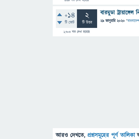
669
বার দেখা হয়েছে
বারমুডা ট্রায়াঙ্গ
+14
2
29 জানুয়ারি 2020
"
বাংলাদেশ
টি ভোট
টি উত্তর
1,703
বার দেখা হয়েছে
আরও দেখতে,
প্রশ্নসমূহের পূর্ণ তালিকা