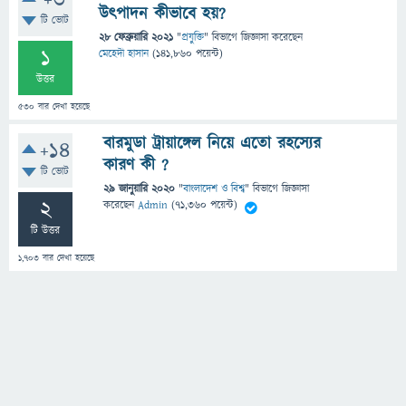
+3
উৎপাদন কীভাবে হয়?
টি ভোট
28 ফেব্রুয়ারি 2021
"
প্রযুক্তি
" বিভাগে
জিজ্ঞাসা
করেছেন
1
মেহেদী হাসান
(
141,860
পয়েন্ট)
উত্তর
530
বার দেখা হয়েছে
বারমুডা ট্রায়াঙ্গেল নিয়ে এতো রহস্যের
+14
কারণ কী ?
টি ভোট
29 জানুয়ারি 2020
"
বাংলাদেশ ও বিশ্ব
" বিভাগে
জিজ্ঞাসা
2
করেছেন
Admin
(
71,360
পয়েন্ট)
টি উত্তর
1,703
বার দেখা হয়েছে