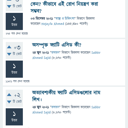
0
কেন? কীভাবে এই রোগ নিয়ন্ত্রণ করা
টি ভোট
সম্ভব?
1
03 ডিসেম্বর 2021
"
স্বাস্থ্য ও চিকিৎসা
" বিভাগে
জিজ্ঞাসা
করেছেন
Hojayfa Ahmed
(
135,490
পয়েন্ট)
উত্তর
275
বার দেখা হয়েছে
অসম্পৃক্ত ফ্যাটি এসিড কী?
+3
24 জুন 2021
"
রসায়ন
" বিভাগে
জিজ্ঞাসা
করেছেন
Sabbir
টি ভোট
Ahmed Sajid
(
8,670
পয়েন্ট)
1
উত্তর
1,951
বার দেখা হয়েছে
অত্যাবশ্যকীয় ফ্যাটি এসিডগুলোর নাম
+2
লিখ।
টি ভোট
24 জুন 2021
"
রসায়ন
" বিভাগে
জিজ্ঞাসা
করেছেন
Sabbir
1
Ahmed Sajid
(
8,670
পয়েন্ট)
উত্তর