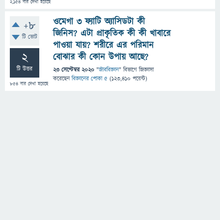
2,154
বার দেখা হয়েছে
ওমেগা 3 ফ্যাটি অ্যাসিডটা কী
+8
জিনিস? এটা প্রাকৃতিক কী কী খাবারে
টি ভোট
পাওয়া যায়? শরীরে এর পরিমান
2
বোঝার কী কোন উপায় আছে?
টি উত্তর
23 সেপ্টেম্বর 2020
"
জীববিজ্ঞান
" বিভাগে
জিজ্ঞাসা
করেছেন
বিজ্ঞানের পোকা ৫
(
123,410
পয়েন্ট)
854
বার দেখা হয়েছে