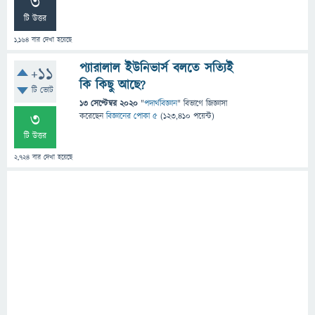
3
টি উত্তর
1,164
বার দেখা হয়েছে
প্যারালাল ইউনিভার্স বলতে সত্যিই
+11
কি কিছু আছে?
টি ভোট
13 সেপ্টেম্বর 2020
"
পদার্থবিজ্ঞান
" বিভাগে
জিজ্ঞাসা
3
করেছেন
বিজ্ঞানের পোকা ৫
(
123,410
পয়েন্ট)
টি উত্তর
2,724
বার দেখা হয়েছে