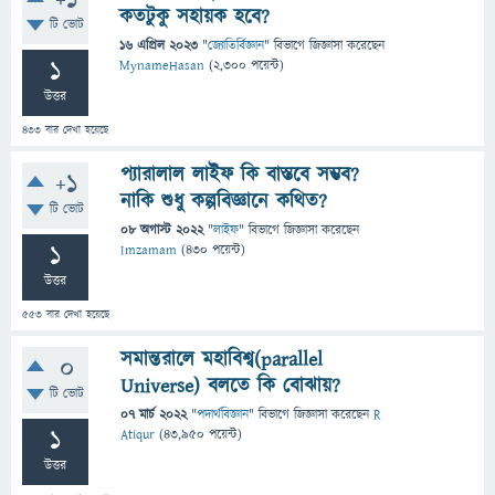
+1
কতটুকু সহায়ক হবে?
টি ভোট
16 এপ্রিল 2023
"
জ্যোতির্বিজ্ঞান
" বিভাগে
জিজ্ঞাসা
করেছেন
1
MynameHasan
(
2,300
পয়েন্ট)
উত্তর
433
বার দেখা হয়েছে
প্যারালাল লাইফ কি বাস্তবে সম্ভব?
+1
নাকি শুধু কল্পবিজ্ঞানে কথিত?
টি ভোট
08 অগাস্ট 2022
"
লাইফ
" বিভাগে
জিজ্ঞাসা
করেছেন
1
Imzamam
(
430
পয়েন্ট)
উত্তর
553
বার দেখা হয়েছে
সমান্তরালে মহাবিশ্ব(parallel
0
Universe) বলতে কি বোঝায়?
টি ভোট
07 মার্চ 2022
"
পদার্থবিজ্ঞান
" বিভাগে
জিজ্ঞাসা
করেছেন
R
1
Atiqur
(
43,950
পয়েন্ট)
উত্তর