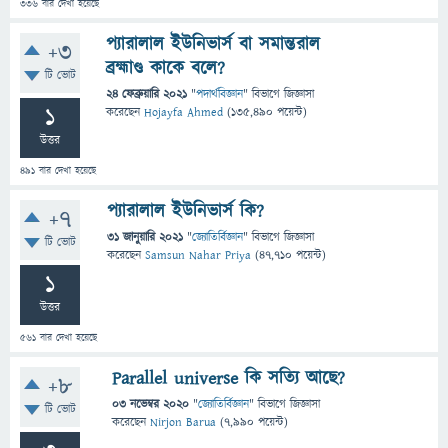
336
বার দেখা হয়েছে
প্যারালাল ইউনিভার্স বা সমান্তরাল
+3
ব্রহ্মাণ্ড কাকে বলে?
টি ভোট
24 ফেব্রুয়ারি 2021
"
পদার্থবিজ্ঞান
" বিভাগে
জিজ্ঞাসা
1
করেছেন
Hojayfa Ahmed
(
135,490
পয়েন্ট)
উত্তর
491
বার দেখা হয়েছে
প্যারালাল ইউনিভার্স কি?
+7
31 জানুয়ারি 2021
"
জ্যোতির্বিজ্ঞান
" বিভাগে
জিজ্ঞাসা
টি ভোট
করেছেন
Samsun Nahar Priya
(
47,710
পয়েন্ট)
1
উত্তর
561
বার দেখা হয়েছে
Parallel universe কি সত্যি আছে?
+8
03 নভেম্বর 2020
"
জ্যোতির্বিজ্ঞান
" বিভাগে
জিজ্ঞাসা
টি ভোট
করেছেন
Nirjon Barua
(
7,990
পয়েন্ট)