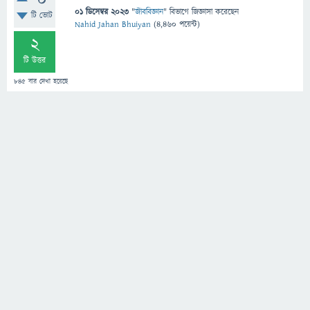
0
01 ডিসেম্বর 2023
"
জীববিজ্ঞান
" বিভাগে
জিজ্ঞাসা
করেছেন
টি ভোট
Nahid Jahan Bhuiyan
(
4,460
পয়েন্ট)
2
টি উত্তর
845
বার দেখা হয়েছে