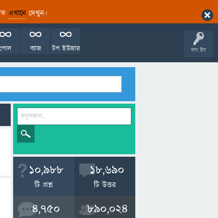
ারিত
এখানে
দেখুন।
পোল
ব্যাজ
টপ ইউজার
লগ ইন
10,988
18,690
টি প্রশ্ন
টি উত্তর
4,750
890,024