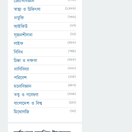
জ্যোতির্বিজ্ঞান
(1,989)
স্বাস্থ্য ও চিকিৎসা
(736)
প্রযুক্তি
(67)
আইকিউ
(81)
সৃজনশীলতা
(388)
লাইফ
(749)
বিবিধ
(385)
চিন্তা ও দক্ষতা
(620)
প্রাণিবিদ্যা
(225)
পরিবেশ
(487)
মনোবিজ্ঞান
(669)
তত্ত্ব ও গবেষণা
(112)
বাংলাদেশ ও বিশ্ব
(62)
মিথোলজি