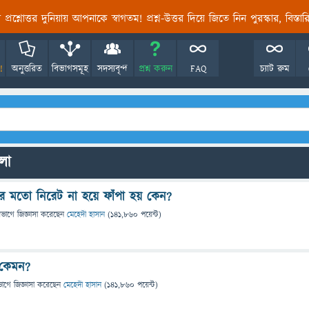
তির প্রশ্নোত্তর দুনিয়ায় আপনাকে স্বাগতম! প্রশ্ন-উত্তর দিয়ে জিতে নিন পুরস্কার, বিস্ত
!
অনুত্তরিত
বিভাগসমূহ
সদস্যবৃন্দ
প্রশ্ন করুন
FAQ
চ্যাট রুম
ুলো
ছের মতো নিরেট না হয়ে ফাঁপা হয় কেন?
িভাগে
জিজ্ঞাসা
করেছেন
মেহেদী হাসান
(
141,860
পয়েন্ট)
 কেমন?
ভাগে
জিজ্ঞাসা
করেছেন
মেহেদী হাসান
(
141,860
পয়েন্ট)