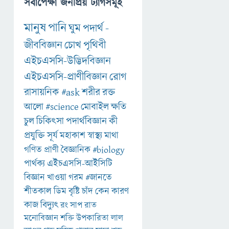
সর্বাপেক্ষা জনপ্রিয় ট্যাগসমূহ
মানুষ
পানি
ঘুম
পদার্থ
-
জীববিজ্ঞান
চোখ
পৃথিবী
এইচএসসি-উদ্ভিদবিজ্ঞান
এইচএসসি-প্রাণীবিজ্ঞান
রোগ
রাসায়নিক
#ask
শরীর
রক্ত
আলো
#science
মোবাইল
ক্ষতি
চুল
চিকিৎসা
পদার্থবিজ্ঞান
কী
প্রযুক্তি
সূর্য
মহাকাশ
স্বাস্থ্য
মাথা
গণিত
প্রাণী
বৈজ্ঞানিক
#biology
পার্থক্য
এইচএসসি-আইসিটি
বিজ্ঞান
খাওয়া
গরম
#জানতে
শীতকাল
ডিম
বৃষ্টি
চাঁদ
কেন
কারণ
কাজ
বিদ্যুৎ
রং
সাপ
রাত
মনোবিজ্ঞান
শক্তি
উপকারিতা
লাল