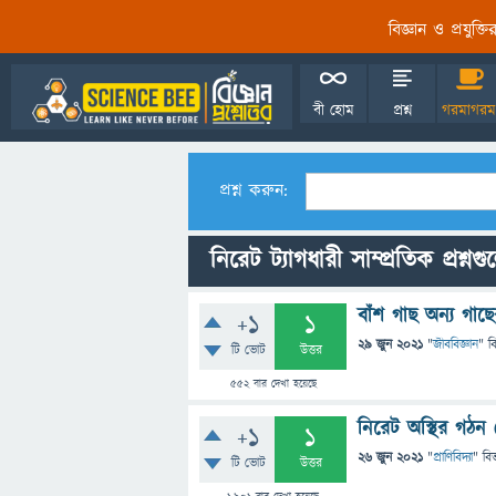
বিজ্ঞান ও প্রযুক্
বী হোম
প্রশ্ন
গরমাগরম
প্রশ্ন করুন:
নিরেট ট্যাগধারী সাম্প্রতিক প্রশ্নগ
বাঁশ গাছ অন্য গা
+1
1
29 জুন 2021
"
জীববিজ্ঞান
" ব
টি ভোট
উত্তর
552
বার দেখা হয়েছে
নিরেট অস্থির গঠন
+1
1
26 জুন 2021
"
প্রাণিবিদ্যা
" বি
টি ভোট
উত্তর