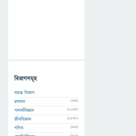
বিভাগসমূহ
সমস্ত বিভাগ
(641)
রসায়ন
(1,035)
পদার্থবিজ্ঞান
(1,830)
জীববিজ্ঞান
(159)
গণিত
(526)