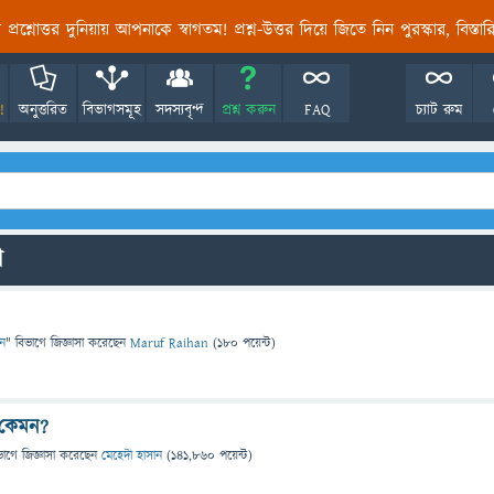
তির প্রশ্নোত্তর দুনিয়ায় আপনাকে স্বাগতম! প্রশ্ন-উত্তর দিয়ে জিতে নিন পুরস্কার, বিস্ত
!
অনুত্তরিত
বিভাগসমূহ
সদস্যবৃন্দ
প্রশ্ন করুন
FAQ
চ্যাট রুম
ো
ান
" বিভাগে
জিজ্ঞাসা
করেছেন
Maruf Raihan
(
180
পয়েন্ট)
 কেমন?
ভাগে
জিজ্ঞাসা
করেছেন
মেহেদী হাসান
(
141,860
পয়েন্ট)