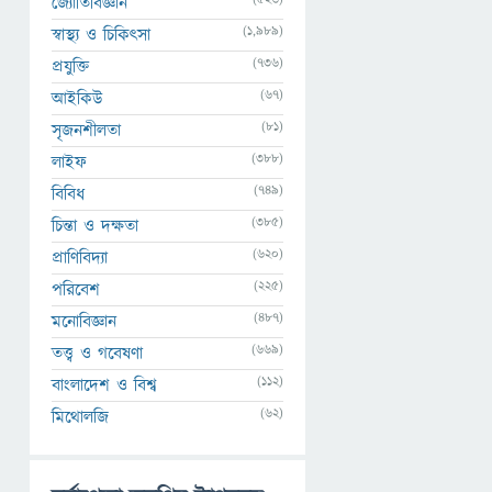
জ্যোতির্বিজ্ঞান
(1,989)
স্বাস্থ্য ও চিকিৎসা
(736)
প্রযুক্তি
(67)
আইকিউ
(81)
সৃজনশীলতা
(388)
লাইফ
(749)
বিবিধ
(385)
চিন্তা ও দক্ষতা
(620)
প্রাণিবিদ্যা
(225)
পরিবেশ
(487)
মনোবিজ্ঞান
(669)
তত্ত্ব ও গবেষণা
(112)
বাংলাদেশ ও বিশ্ব
(62)
মিথোলজি