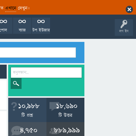
ারিত
এখানে
দেখুন।
পোল
ব্যাজ
টপ ইউজার
লগ ইন
10,988
18,690
টি প্রশ্ন
টি উত্তর
4,750
889,999