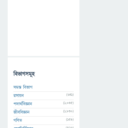
বিভাগসমূহ
সমস্ত বিভাগ
(641)
রসায়ন
(1,035)
পদার্থবিজ্ঞান
(1,830)
জীববিজ্ঞান
(159)
গণিত
(526)