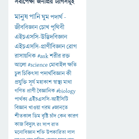
সর্বাপেক্ষা জনপ্রিয় ট্যাগসমূহ
মানুষ
পানি
ঘুম
পদার্থ
-
জীববিজ্ঞান
চোখ
পৃথিবী
এইচএসসি-উদ্ভিদবিজ্ঞান
এইচএসসি-প্রাণীবিজ্ঞান
রোগ
রাসায়নিক
#ask
শরীর
রক্ত
আলো
#science
মোবাইল
ক্ষতি
চুল
চিকিৎসা
পদার্থবিজ্ঞান
কী
প্রযুক্তি
সূর্য
মহাকাশ
স্বাস্থ্য
মাথা
গণিত
প্রাণী
বৈজ্ঞানিক
#biology
পার্থক্য
এইচএসসি-আইসিটি
বিজ্ঞান
খাওয়া
গরম
#জানতে
শীতকাল
ডিম
বৃষ্টি
চাঁদ
কেন
কারণ
কাজ
বিদ্যুৎ
রং
সাপ
রাত
মনোবিজ্ঞান
শক্তি
উপকারিতা
লাল