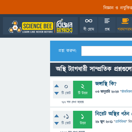
বিজ্ঞান ও প্রযুক্
বী হোম
প্রশ্ন
গরমাগরম
প্রশ্ন করুন:
অস্থি ট্যাগধারী সাম্প্রতিক প্রশ্নগুল
জঙ্গাস্থি কি?
0
2
03 জানুয়ারি 2023
"
জীববিজ্ঞ
টি ভোট
টি উত্তর
717
বার দেখা হয়েছে
নিরেট অস্থির গঠন
+1
1
26 জুন 2021
"
প্রাণিবিদ্যা
" বি
টি ভোট
উত্তর