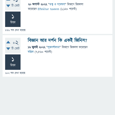
+1
20 অগাস্ট 2022
"
তত্ত্ব ও গবেষণা
" বিভাগে
জিজ্ঞাসা
টি ভোট
করেছেন
Eftekhar Naeem
(
1,120
পয়েন্ট)
1
উত্তর
536
বার দেখা হয়েছে
বিজ্ঞান আর দর্শন কি একই জিনিস?
+2
16 জুলাই 2022
"
সৃজনশীলতা
" বিভাগে
জিজ্ঞাসা
করেছেন
টি ভোট
স্বপ্নিল
(
7,560
পয়েন্ট)
1
উত্তর
602
বার দেখা হয়েছে