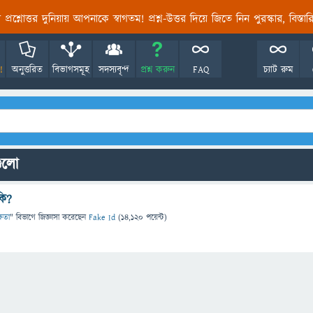
তির প্রশ্নোত্তর দুনিয়ায় আপনাকে স্বাগতম! প্রশ্ন-উত্তর দিয়ে জিতে নিন পুরস্কার, বিস্ত
!
অনুত্তরিত
বিভাগসমূহ
সদস্যবৃন্দ
প্রশ্ন করুন
FAQ
চ্যাট রুম
গুলো
কি?
্ষতা
" বিভাগে
জিজ্ঞাসা
করেছেন
Fake Id
(
14,120
পয়েন্ট)