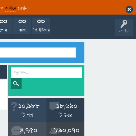
ারিত
এখানে
দেখুন।
পোল
ব্যাজ
টপ ইউজার
লগ ইন
10,988
18,690
টি প্রশ্ন
টি উত্তর
4,750
890,070