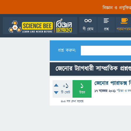
বিজ্ঞান ও প্রযুক্
বী হোম
প্রশ্ন
গরমাগরম
প্রশ্ন করুন:
জেনোর ট্যাগধারী সাম্প্রতিক প্রশ্ন
জেনোর প্যারাডক্স 
+1
1
17 নভেম্বর 2021
"
চিন্তা ও দক
টি ভোট
উত্তর
484
বার দেখা হয়েছে