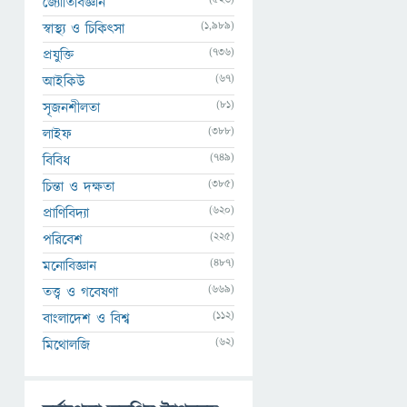
জ্যোতির্বিজ্ঞান
(1,989)
স্বাস্থ্য ও চিকিৎসা
(736)
প্রযুক্তি
(67)
আইকিউ
(81)
সৃজনশীলতা
(388)
লাইফ
(749)
বিবিধ
(385)
চিন্তা ও দক্ষতা
(620)
প্রাণিবিদ্যা
(225)
পরিবেশ
(487)
মনোবিজ্ঞান
(669)
তত্ত্ব ও গবেষণা
(112)
বাংলাদেশ ও বিশ্ব
(62)
মিথোলজি