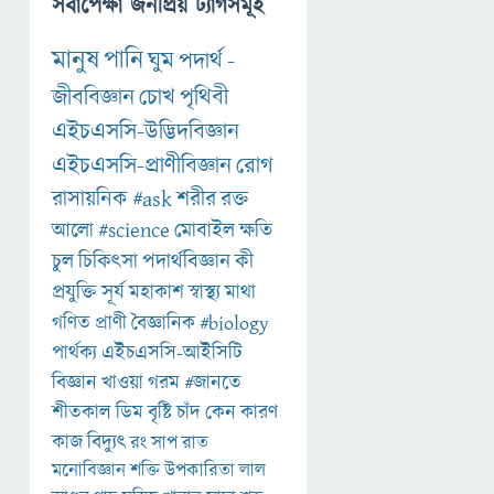
সর্বাপেক্ষা জনপ্রিয় ট্যাগসমূহ
মানুষ
পানি
ঘুম
পদার্থ
-
জীববিজ্ঞান
চোখ
পৃথিবী
এইচএসসি-উদ্ভিদবিজ্ঞান
এইচএসসি-প্রাণীবিজ্ঞান
রোগ
রাসায়নিক
#ask
শরীর
রক্ত
আলো
#science
মোবাইল
ক্ষতি
চুল
চিকিৎসা
পদার্থবিজ্ঞান
কী
প্রযুক্তি
সূর্য
মহাকাশ
স্বাস্থ্য
মাথা
গণিত
প্রাণী
বৈজ্ঞানিক
#biology
পার্থক্য
এইচএসসি-আইসিটি
বিজ্ঞান
খাওয়া
গরম
#জানতে
শীতকাল
ডিম
বৃষ্টি
চাঁদ
কেন
কারণ
কাজ
বিদ্যুৎ
রং
সাপ
রাত
মনোবিজ্ঞান
শক্তি
উপকারিতা
লাল