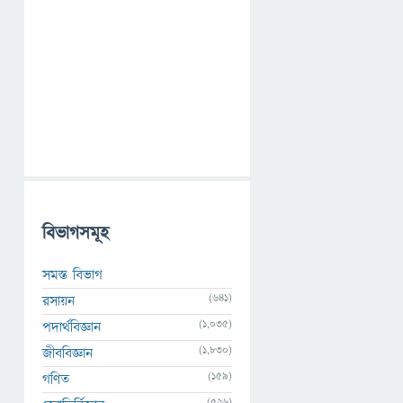
বিভাগসমূহ
সমস্ত বিভাগ
(641)
রসায়ন
(1,035)
পদার্থবিজ্ঞান
(1,830)
জীববিজ্ঞান
(159)
গণিত
(526)