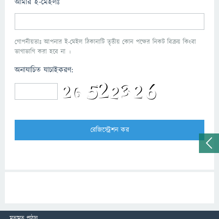
আমার ই-মেইলঃ
গোপনীয়তাঃ আপনার ই-মেইল ঠিকানাটি তৃতীয় কোন পক্ষের নিকট বিক্রয় কিংবা
ভাগাভাগি করা হবে না ।
অনাযাচিত যাচাইকরণ:
মতামত পাঠান