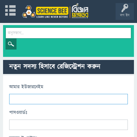
লগ ইন
নতুন সদস্য হিসাবে রেজিস্ট্রেশন করুন
আমার ইউজারনেইম
পাসওয়ার্ডঃ