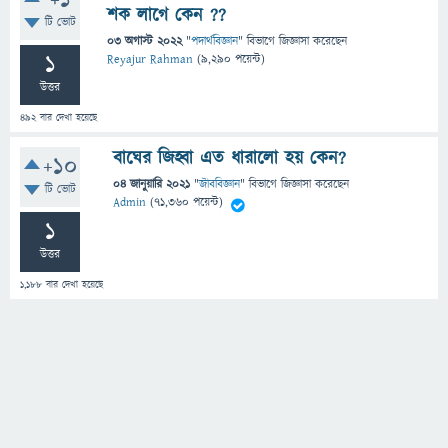
+1
শক লাগে কেন ??
টি ভোট
03 অগাস্ট 2022
"
পদার্থবিজ্ঞান
" বিভাগে
জিজ্ঞাসা
করেছেন
1
Reyajur Rahman
(
9,290
পয়েন্ট)
উত্তর
492
বার দেখা হয়েছে
বাঘের জিহ্বা এত ধারালো হয় কেন?
+10
04 জানুয়ারি 2021
"
জীববিজ্ঞান
" বিভাগে
জিজ্ঞাসা
করেছেন
টি ভোট
Admin
(
71,360
পয়েন্ট)
1
উত্তর
1,188
বার দেখা হয়েছে