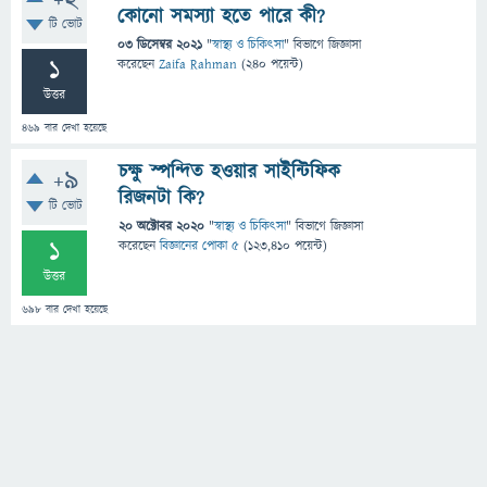
+2
কোনো সমস্যা হতে পারে কী?
টি ভোট
03 ডিসেম্বর 2021
"
স্বাস্থ্য ও চিকিৎসা
" বিভাগে
জিজ্ঞাসা
1
করেছেন
Zaifa Rahman
(
240
পয়েন্ট)
উত্তর
469
বার দেখা হয়েছে
চক্ষু স্পন্দিত হওয়ার সাইন্টিফিক
+9
রিজনটা কি?
টি ভোট
20 অক্টোবর 2020
"
স্বাস্থ্য ও চিকিৎসা
" বিভাগে
জিজ্ঞাসা
1
করেছেন
বিজ্ঞানের পোকা ৫
(
123,410
পয়েন্ট)
উত্তর
698
বার দেখা হয়েছে