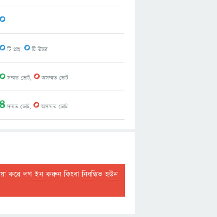
0
0
0
টি প্রশ্ন,
টি উত্তর
0
0
সম্মত ভোট,
অসম্মত ভোট
4
0
সম্মত ভোট,
অসম্মত ভোট
দয়া করে
লগ ইন করুন
কিংবা
নিবন্ধিত হউন