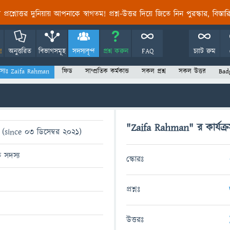
তির প্রশ্নোত্তর দুনিয়ায় আপনাকে স্বাগতম! প্রশ্ন-উত্তর দিয়ে জিতে নিন পুরস্কার, বিস্ত
!
অনুত্তরিত
বিভাগসমূহ
সদস্যবৃন্দ
প্রশ্ন করুন
FAQ
চ্যাট রুম
স্যঃ Zaifa Rahman
ফিড
সাম্প্রতিক কর্মকান্ড
সকল প্রশ্ন
সকল উত্তর
Bad
"Zaifa Rahman" র কার্যক্র
(since 03 ডিসেম্বর 2021)
ত সদস্য
স্কোরঃ
প্রশ্নঃ
উত্তরঃ