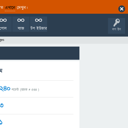
ারিত
এখানে
দেখুন।
পোল
ব্যাজ
টপ ইউজার
লগ ইন
ges
ম
240
পয়েন্ট (র‌্যাংক #
544
)
3
1