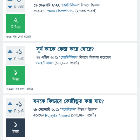
0
16 ফেব্রুয়ারি 2022
"
জ্যোতির্বিজ্ঞান
" বিভাগে
জিজ্ঞাসা
টি ভোট
করেছেন
Priom Chowdhury
(
2,630
পয়েন্ট)
2
টি উত্তর
376
বার দেখা হয়েছে
সূর্য কাকে কেন্দ্র করে ঘোরে?
+1
22 এপ্রিল 2021
"
জ্যোতির্বিজ্ঞান
" বিভাগে
জিজ্ঞাসা
করেছেন
টি ভোট
মেহেদী হাসান
(
141,860
পয়েন্ট)
1
উত্তর
2,098
বার দেখা হয়েছে
মনকে কিভাবে কেন্দ্রীভূত করা যায়?
+1
28 ফেব্রুয়ারি 2021
"
মনোবিজ্ঞান
" বিভাগে
জিজ্ঞাসা
টি ভোট
করেছেন
Hojayfa Ahmed
(
135,490
পয়েন্ট)
1
উত্তর