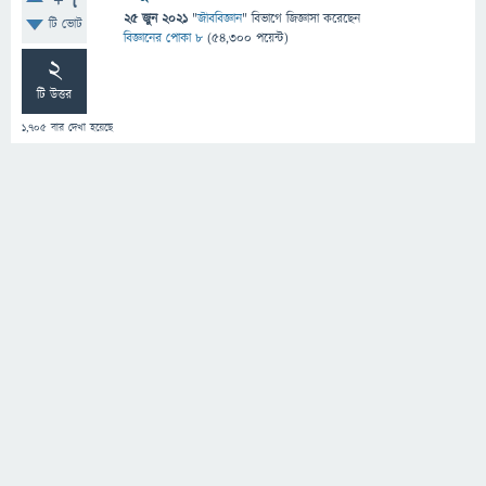
+7
25 জুন 2021
"
জীববিজ্ঞান
" বিভাগে
জিজ্ঞাসা
করেছেন
টি ভোট
বিজ্ঞানের পোকা ৮
(
54,300
পয়েন্ট)
2
টি উত্তর
1,705
বার দেখা হয়েছে