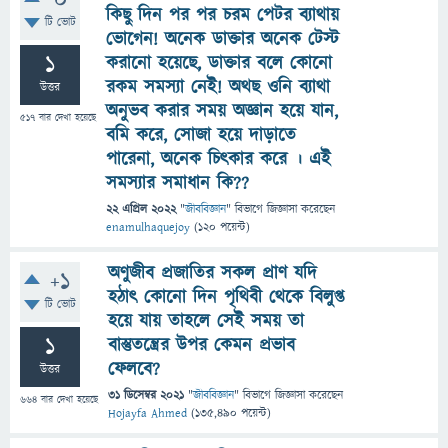
0
কিছু দিন পর পর চরম পেটর ব্যাথায়
টি ভোট
ভোগেন! অনেক ডাক্তার অনেক টেস্ট
1
করানো হয়েছে, ডাক্তার বলে কোনো
রকম সমস্যা নেই! অথছ ওনি ব্যাথা
উত্তর
অনুভব করার সময় অজ্ঞান হয়ে যান,
517
বার দেখা হয়েছে
বমি করে, সোজা হয়ে দাড়াতে
পারেনা, অনেক চিৎকার করে । এই
সমস্যার সমাধান কি??
22 এপ্রিল 2022
"
জীববিজ্ঞান
" বিভাগে
জিজ্ঞাসা
করেছেন
enamulhaquejoy
(
120
পয়েন্ট)
অণুজীব প্রজাতির সকল প্রাণ যদি
+1
হঠাৎ কোনো দিন পৃথিবী থেকে বিলুপ্ত
টি ভোট
হয়ে যায় তাহলে সেই সময় তা
1
বাস্তুতন্ত্রের উপর কেমন প্রভাব
ফেলবে?
উত্তর
31 ডিসেম্বর 2021
"
জীববিজ্ঞান
" বিভাগে
জিজ্ঞাসা
করেছেন
664
বার দেখা হয়েছে
Hojayfa Ahmed
(
135,490
পয়েন্ট)