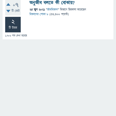
অনুজীব বলতে কী বোঝায়?
+7
25 জুন 2021
"
জীববিজ্ঞান
" বিভাগে
জিজ্ঞাসা
করেছেন
টি ভোট
বিজ্ঞানের পোকা ৮
(
54,300
পয়েন্ট)
2
টি উত্তর
1,706
বার দেখা হয়েছে