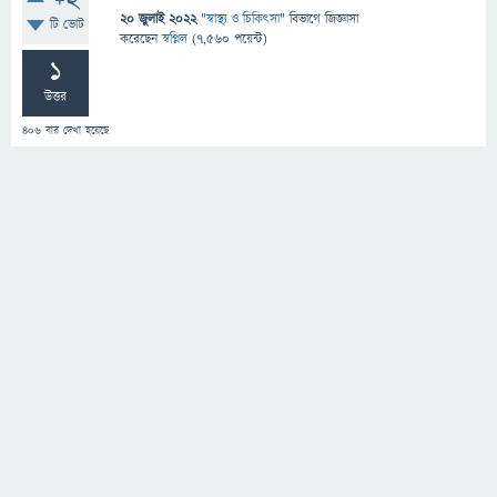
+2
20 জুলাই 2022
"
স্বাস্থ্য ও চিকিৎসা
" বিভাগে
জিজ্ঞাসা
টি ভোট
করেছেন
স্বপ্নিল
(
7,560
পয়েন্ট)
1
উত্তর
406
বার দেখা হয়েছে