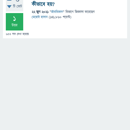
0
কীভাবে হয়?
টি ভোট
22 জুন 2021
"
জীববিজ্ঞান
" বিভাগে
জিজ্ঞাসা
করেছেন
1
মেহেদী হাসান
(
141,860
পয়েন্ট)
উত্তর
653
বার দেখা হয়েছে